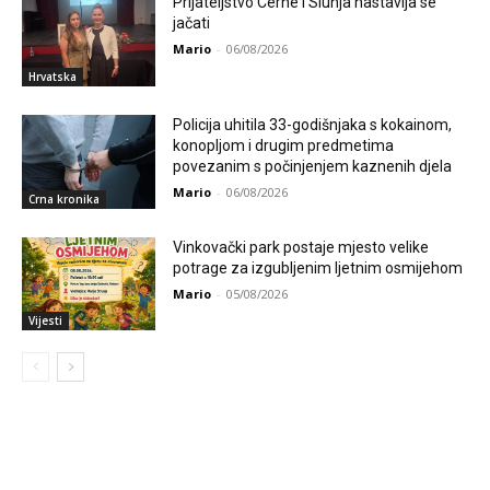
Prijateljstvo Cerne i Slunja nastavlja se
jačati
Mario
-
06/08/2026
Hrvatska
Policija uhitila 33-godišnjaka s kokainom,
konopljom i drugim predmetima
povezanim s počinjenjem kaznenih djela
Mario
-
06/08/2026
Crna kronika
Vinkovački park postaje mjesto velike
potrage za izgubljenim ljetnim osmijehom
Mario
-
05/08/2026
Vijesti