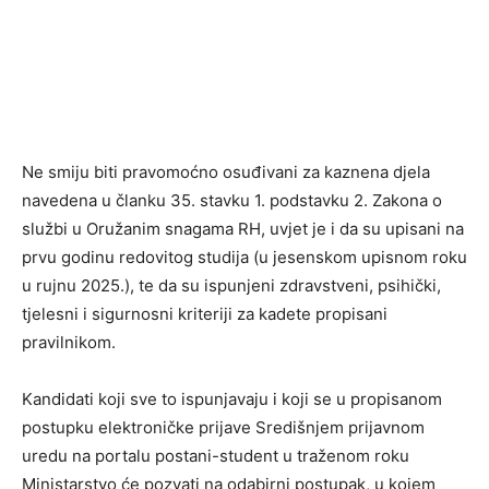
Ne smiju biti pravomoćno osuđivani za kaznena djela
navedena u članku 35. stavku 1. podstavku 2. Zakona o
službi u Oružanim snagama RH, uvjet je i da su upisani na
prvu godinu redovitog studija (u jesenskom upisnom roku
u rujnu 2025.), te da su ispunjeni zdravstveni, psihički,
tjelesni i sigurnosni kriteriji za kadete propisani
pravilnikom.
Kandidati koji sve to ispunjavaju i koji se u propisanom
postupku elektroničke prijave Središnjem prijavnom
uredu na portalu postani-student u traženom roku
Ministarstvo će pozvati na odabirni postupak, u kojem