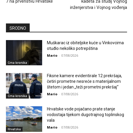
7 na prvenstvu Hrvatske
kadeta za studij Vojnog
inženjerstva i Vojnog vođenja
SRODNO
Muškarac iz obiteljske kuće u Vinkovcima
otuđio nekoliko potrepština
Mario
-
07/08/2026
Crna kronika
Fiksne kamere evidentirale 12 prekršaja,
četiri prometne nesreće s materijalnom
štetom i jedan „teži prometni prekršaj“
Mario
-
07/08/2026
Crna kronika
Hrvatske vode pojačano prate stanje
vodostaja tijekom dugotrajnog toplinskog
vala
Mario
-
07/08/2026
Hrvatska