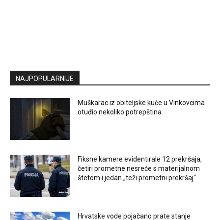
NAJPOPULARNIJE
Muškarac iz obiteljske kuće u Vinkovcima
otuđio nekoliko potrepština
Fiksne kamere evidentirale 12 prekršaja,
četiri prometne nesreće s materijalnom
štetom i jedan „teži prometni prekršaj“
Hrvatske vode pojačano prate stanje