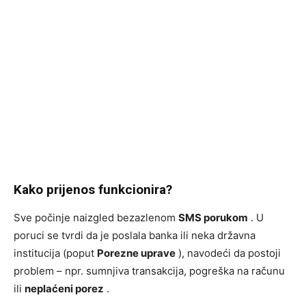
Kako prijenos funkcionira?
Sve počinje naizgled bezazlenom
SMS porukom
. U
poruci se tvrdi da je poslala banka ili neka državna
institucija (poput
Porezne uprave
), navodeći da postoji
problem – npr. sumnjiva transakcija, pogreška na računu
ili
neplaćeni porez
.