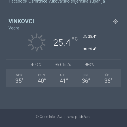
Facebook Osmrtnice Vukovarsko srijemska županija
VINKOVCI
Vedro
°
25.4
°
C
25.4
°
25.4
46%
3.1m/s
0%
NED
PON
UTO
SRI
ČET
35
°
40
°
41
°
36
°
36
°
© Orion Info | Sva prava pridržana