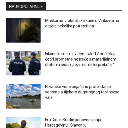
NAJPOPULARNIJE
Muškarac iz obiteljske kuće u Vinkovcima
otuđio nekoliko potrepština
Fiksne kamere evidentirale 12 prekršaja,
četiri prometne nesreće s materijalnom
štetom i jedan „teži prometni prekršaj“
Hrvatske vode pojačano prate stanje
vodostaja tijekom dugotrajnog toplinskog
vala
Fra Didak Buntić ponovno spaja
Hercegovinu i Slavoniju