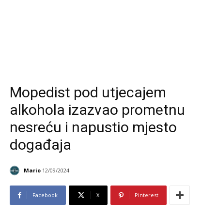
Mopedist pod utjecajem
alkohola izazvao prometnu
nesreću i napustio mjesto
događaja
Mario
12/09/2024
Facebook
X
Pinterest