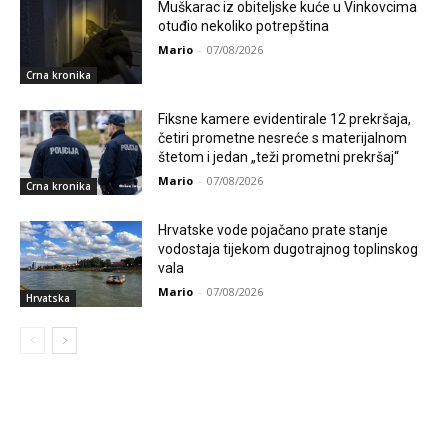
Muškarac iz obiteljske kuće u Vinkovcima
otuđio nekoliko potrepština
Mario
-
07/08/2026
Crna kronika
Fiksne kamere evidentirale 12 prekršaja,
četiri prometne nesreće s materijalnom
štetom i jedan „teži prometni prekršaj“
Mario
-
07/08/2026
Crna kronika
Hrvatske vode pojačano prate stanje
vodostaja tijekom dugotrajnog toplinskog
vala
Mario
-
07/08/2026
Hrvatska