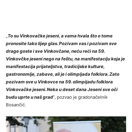
„
To su Vinkovačke jeseni, a vama hvala što o tome
pronosite tako lijep glas. Pozivam vas i pozivam sve
drage goste i sve Vinkovčane, neću reći na 59.
Vinkovčke jeseni nego na feštu, na manifestaciju koja je
manifestacija prijateljstva, tradicijske kulture,
gastronomije, zabave, ali je i olimpijada folklora. Zato
pozivam sve u Vinkovce na 59. olimpijadu folklora
Vinkovačke jeseni. Neka u deset dana Jeseni sve oči
budu uprte u naš grad
”, pozvao je gradonačelnik
Bosančić.