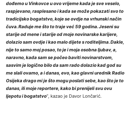
dođemo u Vinkovce u ovo vrijeme kada je sve veselo,
raspjevano, rasplesano i kada se može pokazati svo to
tradicijsko bogatstvo, koje se ovdje na vrhunski način
čuva. Raduje me što to traje već 59 godina. Jeseni su
starije od mene i starije od moje novinarske karijere,
dolazio sam ovdje i kao malo dijete s roditeljima. Dakle,
nije to samo moj posao, to je i moja osobna ljubav, a,
naravno, kada sam se počeo baviti novinarstvom,
sasvim je logično bilo da sam rado dolazio kad god su
me slali ovamo, a i danas, evo, kao glavni urednik Radio
Osijeka drago mi je što mogu poslati sebe, kao što je to
danas, ili moje reportere, kako bi prenijeli svu ovu
ljepotu i bogatstvo
”, kazao je Davor Lončarić.