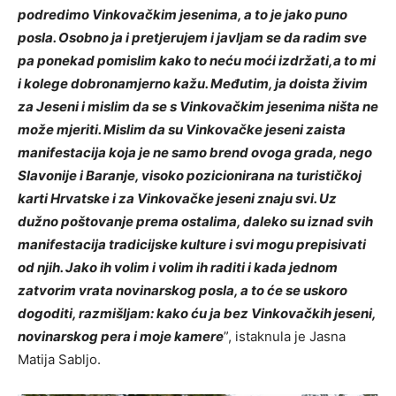
podredimo Vinkovačkim jesenima, a to je jako puno
posla. Osobno ja i pretjerujem i javljam se da radim sve
pa ponekad pomislim kako to neću moći izdržati,a to mi
i kolege dobronamjerno kažu. Međutim, ja doista živim
za Jeseni i mislim da se s Vinkovačkim jesenima ništa ne
može mjeriti. Mislim da su Vinkovačke jeseni zaista
manifestacija koja je ne samo brend ovoga grada, nego
Slavonije i Baranje, visoko pozicionirana na turističkoj
karti Hrvatske i za Vinkovačke jeseni znaju svi. Uz
dužno poštovanje prema ostalima, daleko su iznad svih
manifestacija tradicijske kulture i svi mogu prepisivati
od njih. Jako ih volim i volim ih raditi i kada jednom
zatvorim vrata novinarskog posla, a to će se uskoro
dogoditi, razmišljam: kako ću ja bez Vinkovačkih jeseni,
novinarskog pera i moje kamere
”, istaknula je Jasna
Matija Sabljo.