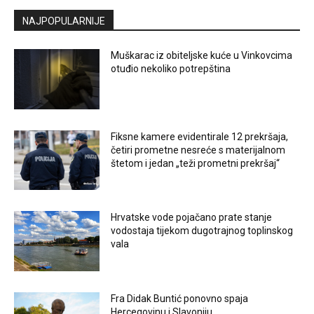
NAJPOPULARNIJE
Muškarac iz obiteljske kuće u Vinkovcima
otuđio nekoliko potrepština
Fiksne kamere evidentirale 12 prekršaja,
četiri prometne nesreće s materijalnom
štetom i jedan „teži prometni prekršaj“
Hrvatske vode pojačano prate stanje
vodostaja tijekom dugotrajnog toplinskog
vala
Fra Didak Buntić ponovno spaja
Hercegovinu i Slavoniju