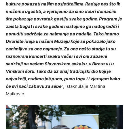
kulture pokazati našim posjetiteljima. Raduje nas što ih
možemo ugostiti, a vjerujemo da smo dobri domaćini
što pokazuje povratak gostiju svake godine. Program je
zaista bogat i svake godine nastojimo ga nadograditi i
ponuditi sadržaje za najmanje pa nadalje. Tako imamo
Dvorište ideja u našem Muzeju koje se pokazalo jako
zanimljivo za one najmanje. Za one nešto starije tu su
raznovrsni koncerti svaku večer i svi oni zabavni
sadržaji na našem Slavonskom sokaku, u Bircuzu i u
Vinskom šoru. Tako da uz onaj tradicijski dio koji je
najvažniji, nudimo još puno, puno toga i i vjerujem kako
će svi naći zabavu za sebe
”, istaknula je Martina
Matković.