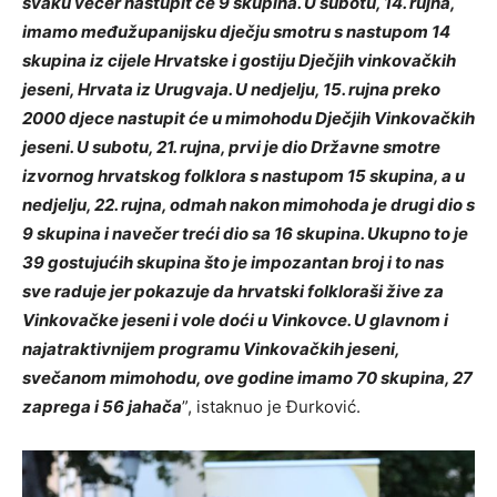
svaku večer nastupit će 9 skupina. U subotu, 14. rujna,
imamo međužupanijsku dječju smotru s nastupom 14
skupina iz cijele Hrvatske i gostiju Dječjih vinkovačkih
jeseni, Hrvata iz Urugvaja. U nedjelju, 15. rujna preko
2000 djece nastupit će u mimohodu Dječjih Vinkovačkih
jeseni. U subotu, 21. rujna, prvi je dio Državne smotre
izvornog hrvatskog folklora s nastupom 15 skupina, a u
nedjelju, 22. rujna, odmah nakon mimohoda je drugi dio s
9 skupina i navečer treći dio sa 16 skupina. Ukupno to je
39 gostujućih skupina što je impozantan broj i to nas
sve raduje jer pokazuje da hrvatski folkloraši žive za
Vinkovačke jeseni i vole doći u Vinkovce. U glavnom i
najatraktivnijem programu Vinkovačkih jeseni,
svečanom mimohodu, ove godine imamo 70 skupina, 27
zaprega i 56 jahača
”, istaknuo je Đurković.