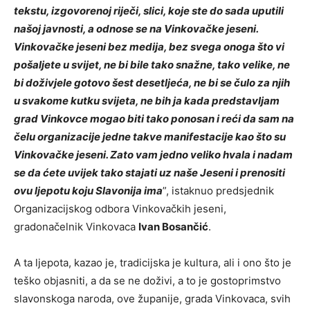
tekstu, izgovorenoj riječi, slici, koje ste do sada uputili
našoj javnosti, a odnose se na Vinkovačke jeseni.
Vinkovačke jeseni bez medija, bez svega onoga što vi
pošaljete u svijet, ne bi bile tako snažne, tako velike, ne
bi doživjele gotovo šest desetljeća, ne bi se čulo za njih
u svakome kutku svijeta, ne bih ja kada predstavljam
grad Vinkovce mogao biti tako ponosan i reći da sam na
čelu organizacije jedne takve manifestacije kao što su
Vinkovačke jeseni. Zato vam jedno veliko hvala i nadam
se da ćete uvijek tako stajati uz naše Jeseni i prenositi
ovu ljepotu koju Slavonija ima
”, istaknuo predsjednik
Organizacijskog odbora Vinkovačkih jeseni,
gradonačelnik Vinkovaca
Ivan Bosančić
.
A ta ljepota, kazao je, tradicijska je kultura, ali i ono što je
teško objasniti, a da se ne doživi, a to je gostoprimstvo
slavonskoga naroda, ove županije, grada Vinkovaca, svih