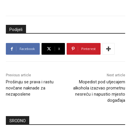
Podijeli
Facebook
X
Pinterest
Previous article
Next article
Proširuju se prava i rastu
Mopedist pod utjecajem
novčane naknade za
alkohola izazvao prometnu
nezaposlene
nesreću i napustio mjesto
događaja
SRODNO