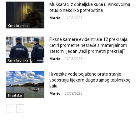
Muškarac iz obiteljske kuće u Vinkovcima
otuđio nekoliko potrepština
Mario
-
07/08/2026
Crna kronika
Fiksne kamere evidentirale 12 prekršaja,
četiri prometne nesreće s materijalnom
štetom i jedan „teži prometni prekršaj“
Mario
-
07/08/2026
Crna kronika
Hrvatske vode pojačano prate stanje
vodostaja tijekom dugotrajnog toplinskog
vala
Mario
-
07/08/2026
Hrvatska