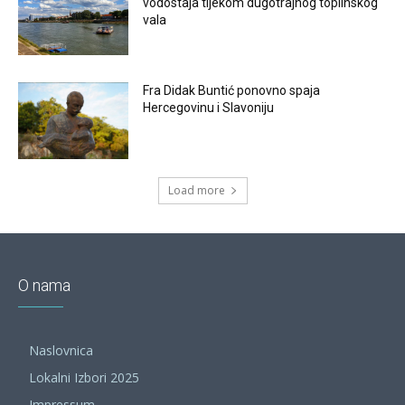
vodostaja tijekom dugotrajnog toplinskog
vala
Fra Didak Buntić ponovno spaja
Hercegovinu i Slavoniju
Load more
O nama
Naslovnica
Lokalni Izbori 2025
Impressum