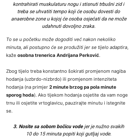
kontrahirati muskulaturu nogu i stisnuti trbušni zid i
treba se uhvatiti tempo koji će osobu dovesti do
anaerobne zone u kojoj će osoba osjećati da ne može
udahnuti dovoljno zraka.
To se u početku može dogoditi već nakon nekoliko
minuta, ali postupno će se produžiti jer se tijelo adaptira
,
kaže
osobna trenerica
Andrijana Perković
.
Zbog tijelo treba konstantno šokirati promjenom nagiba
hodanja (uzbrdo-nizbrdo) ili promjenom intenziteta
hodanja (na primjer
2 minute brzog pa pola minute
sporog hoda
). Ako tijekom hodanja osjetite da vam noge
trnu ili osjetite vrtoglavicu, pauzirajte minutu i istegnite
se.
3. Nosite sa sobom bočicu vode
jer je nužno svakih
10 do 15 minuta popiti koji gutljaj vode.