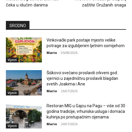
čeka u idućim danima
zaštite Oružanih snaga
SRODNO
Vinkovački park postaje mjesto velike
potrage za izgubljenim ljetnim osmijehom
Mario
-
05/08/2026
Vijesti
Šiškovci svečano proslavili crkveni god:
vjernici u zajedništvu proslavili blagdan
svetih Joakima i Ane
Mario
-
26/07/2026
Vijesti
Restoran MIG u Gajcu na Pagu – više od 30
godina tradicije, vrhunska usluga i domaća
kuhinja po pristupačnim cijenama
Mario
-
24/07/2026
Vijesti