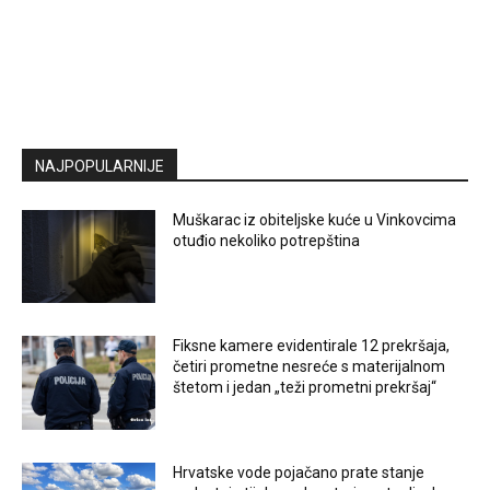
NAJPOPULARNIJE
Muškarac iz obiteljske kuće u Vinkovcima
otuđio nekoliko potrepština
Fiksne kamere evidentirale 12 prekršaja,
četiri prometne nesreće s materijalnom
štetom i jedan „teži prometni prekršaj“
Hrvatske vode pojačano prate stanje