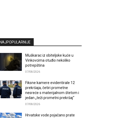
NAJPOPULARNIJE
Muškarac iz obiteljske kuće u
Vinkovcima otuđio nekoliko
potrepština
07/08/2026
Fiksne kamere evidentirale 12
prekršaja, četiri prometne
nesreće s materijalnom štetom i
jedan „teži prometni prekršaj“
07/08/2026
Hrvatske vode pojačano prate