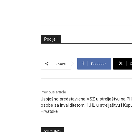
Podijeli
Facebook
X
Share
Previous article
Uspješno predstavljena VSŽ u streljaštvu na P
osobe sa invaliditetom, 1.HL u streljaštvu i Kup
Hrvatske
SRODNO