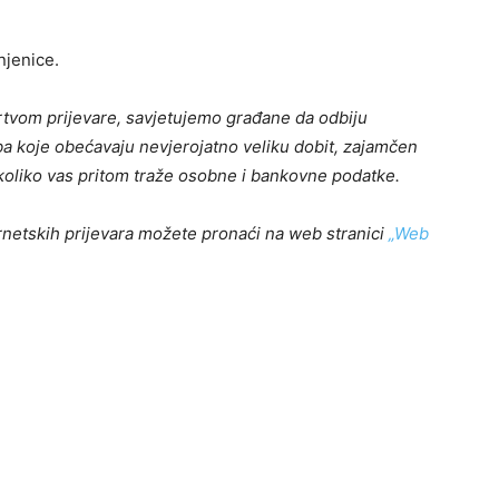
injenice.
žrtvom prijevare, savjetujemo građane da odbiju
 koje obećavaju nevjerojatno veliku dobit, zajamčen
ukoliko vas pritom traže osobne i bankovne podatke.
ternetskih prijevara možete pronaći na web stranici
„Web