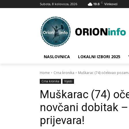
C
Subota, 8 kolovoza, 2026
19.6
Vinkovci
NASLOVNICA
LOKALNI IZBORI 2025
Home
Crna kronika
Muškarac (74) očekivao pozamaša
Crna kronika
Vijesti
Muškarac (74) oč
novčani dobitak – a
prijevara!