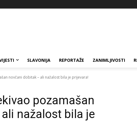
VIJESTI
SLAVONIJA
REPORTAŽE
ZANIMLJIVOSTI
R
n novčani dobitak – ali nažalost bila je prijevara!
ekivao pozamašan
li nažalost bila je