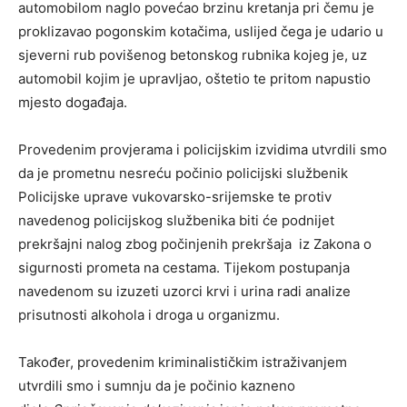
automobilom naglo povećao brzinu kretanja pri čemu je
proklizavao pogonskim kotačima, uslijed čega je udario u
sjeverni rub povišenog betonskog rubnika kojeg je, uz
automobil kojim je upravljao, oštetio te pritom napustio
mjesto događaja.
Provedenim provjerama i policijskim izvidima utvrdili smo
da je prometnu nesreću počinio policijski službenik
Policijske uprave vukovarsko-srijemske te protiv
navedenog policijskog službenika biti će podnijet
prekršajni nalog zbog počinjenih prekršaja iz Zakona o
sigurnosti prometa na cestama. Tijekom postupanja
navedenom su izuzeti uzorci krvi i urina radi analize
prisutnosti alkohola i droga u organizmu.
Također, provedenim kriminalističkim istraživanjem
utvrdili smo i sumnju da je počinio kazneno