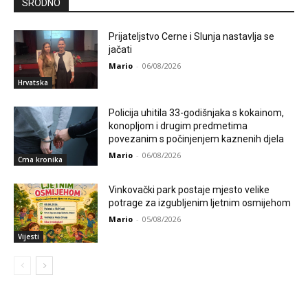
SRODNO
Prijateljstvo Cerne i Slunja nastavlja se
jačati
Mario
-
06/08/2026
Hrvatska
Policija uhitila 33-godišnjaka s kokainom,
konopljom i drugim predmetima
povezanim s počinjenjem kaznenih djela
Mario
-
06/08/2026
Crna kronika
Vinkovački park postaje mjesto velike
potrage za izgubljenim ljetnim osmijehom
Mario
-
05/08/2026
Vijesti