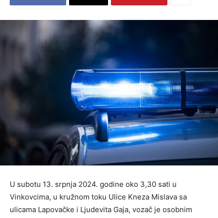
U subotu 13. srpnja 2024. godine oko 3,30 sati u
Vinkovcima, u kružnom toku Ulice Kneza Mislava sa
ulicama Lapovačke i Ljudevita Gaja, vozač je osobnim