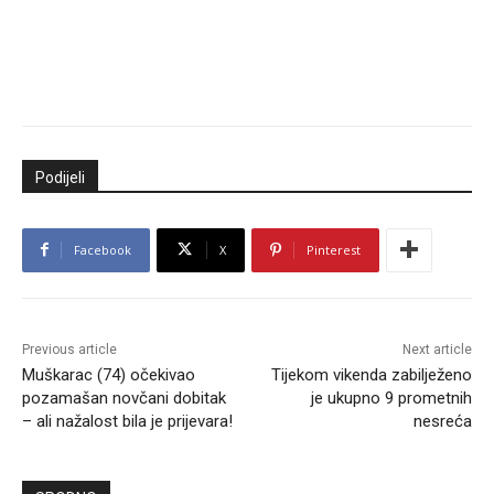
Podijeli
Facebook
X
Pinterest
Previous article
Next article
Muškarac (74) očekivao
Tijekom vikenda zabilježeno
pozamašan novčani dobitak
je ukupno 9 prometnih
– ali nažalost bila je prijevara!
nesreća