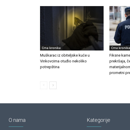
Crna kronika
Crna kronika
Muškarac iz obiteljske kuće u
Fiksne kamer
Vinkovcima otuđio nekoliko
prekršaja, č
potrepština
materijalnom
prometni pre
O nama
Kategorije