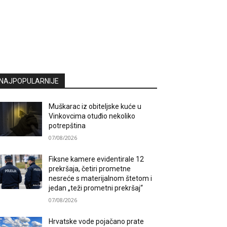
NAJPOPULARNIJE
Muškarac iz obiteljske kuće u
Vinkovcima otuđio nekoliko
potrepština
07/08/2026
Fiksne kamere evidentirale 12
prekršaja, četiri prometne
nesreće s materijalnom štetom i
jedan „teži prometni prekršaj“
07/08/2026
Hrvatske vode pojačano prate