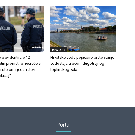
Hrvatska
e evidentirale 12
Hrvatske vode pojačano prate stanje
etiri prometne nesreće s
vodostaja tijekom dugotrajnog
 štetom i jedan „teži
toplinskog vala
kršaj“
Portali