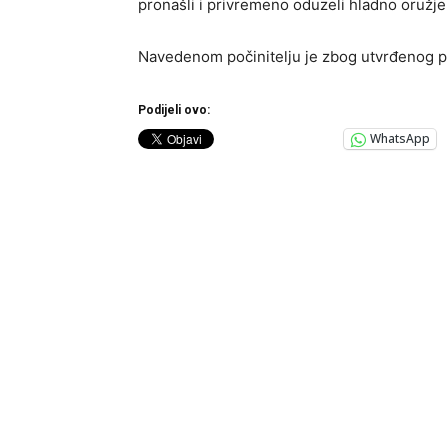
pronašli i privremeno oduzeli hladno oružje o
Navedenom počinitelju je zbog utvrđenog pr
Podijeli ovo:
WhatsApp