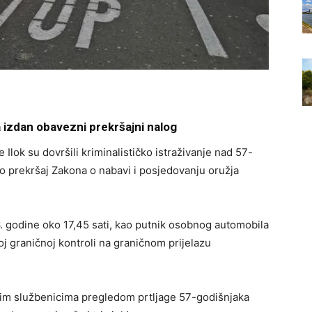
 izdan obavezni prekršajni nalog
e Ilok su dovršili kriminalističko istraživanje nad 57-
io prekršaj Zakona o nabavi i posjedovanju oružja
6. godine oko 17,45 sati, kao putnik osobnog automobila
oj graničnoj kontroli na graničnom prijelazu
nskim službenicima pregledom prtljage 57-godišnjaka