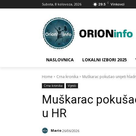
C
Subota, 8 kolovoza, 2026
29.5
Vinkovci
NASLOVNICA
LOKALNI IZBORI 2025
Home
Crna kronika
Muškarac pokušao unijeti hlad
Crna kronika
Vijesti
Muškarac pokušao 
u HR
Mario
26/06/2026