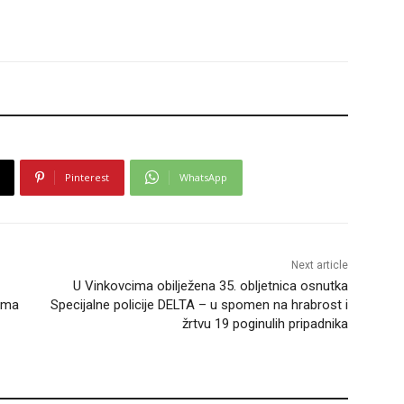
Pinterest
WhatsApp
Next article
U Vinkovcima obilježena 35. obljetnica osnutka
ama
Specijalne policije DELTA – u spomen na hrabrost i
žrtvu 19 poginulih pripadnika