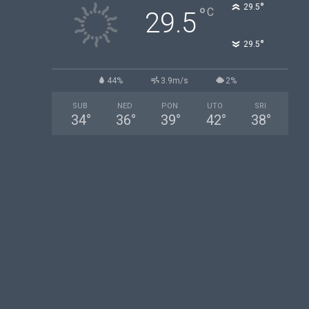
°
29.5
°
C
29.5
°
29.5
44%
3.9m/s
2%
SUB
NED
PON
UTO
SRI
34
°
36
°
39
°
42
°
38
°