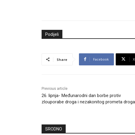
Podijeli
Facebook
X
Share
Previous article
26. lipnja- Međunarodni dan borbe protiv
zlouporabe droga i nezakonitog prometa drog
SRODNO