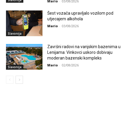
Slavonija
Mario
-
03/08/2026
Šest vozača upravljalo vozilom pod
utjecajem alkohola
Mario
-
03/08/2026
Slavonija
Završni radovi na vanjskim bazenima u
Lenijama: Vinkovci uskoro dobivaju
moderan bazenski kompleks
Mario
-
02/08/2026
Slavonija