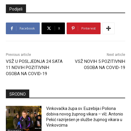
Podijeli
Facebook
X
Pinterest
Previous article
Next article
VSŽ U POSLJEDNJA 24 SATA
VSŽ NOVIH 5 POZITIVNIH
11 NOVIH POZITIVNIH
OSOBA NA COVID-19
OSOBA NA COVID-19
SRODNO
Vinkovačka župa sv. Euzebija i Poliona
dobiva novog župnog vikara – vlč. Antonio
Pekić razriješen je službe župnog vikara u
Vinkovcima