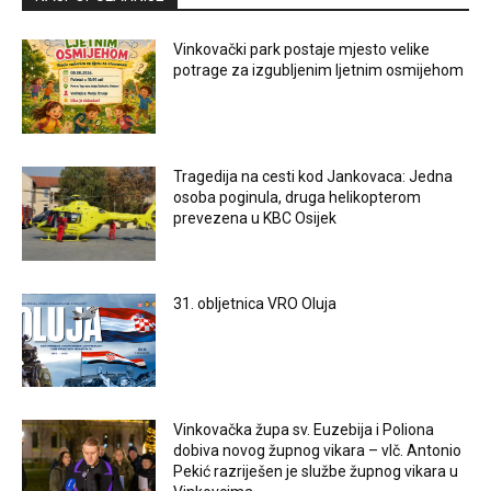
Vinkovački park postaje mjesto velike
potrage za izgubljenim ljetnim osmijehom
Tragedija na cesti kod Jankovaca: Jedna
osoba poginula, druga helikopterom
prevezena u KBC Osijek
31. obljetnica VRO Oluja
Vinkovačka župa sv. Euzebija i Poliona
dobiva novog župnog vikara – vlč. Antonio
Pekić razriješen je službe župnog vikara u