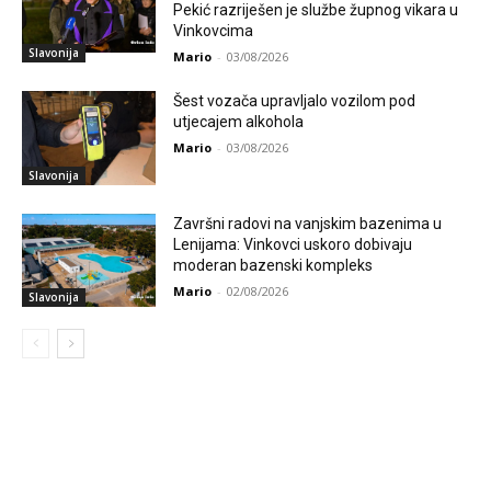
Pekić razriješen je službe župnog vikara u
Vinkovcima
Slavonija
Mario
-
03/08/2026
Šest vozača upravljalo vozilom pod
utjecajem alkohola
Mario
-
03/08/2026
Slavonija
Završni radovi na vanjskim bazenima u
Lenijama: Vinkovci uskoro dobivaju
moderan bazenski kompleks
Mario
-
02/08/2026
Slavonija