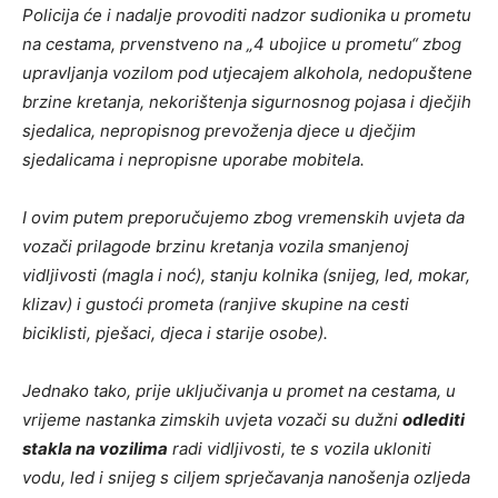
Policija će i nadalje provoditi nadzor sudionika u prometu
na cestama, prvenstveno na „4 ubojice u prometu“ zbog
upravljanja vozilom pod utjecajem alkohola, nedopuštene
brzine kretanja, nekorištenja sigurnosnog pojasa i dječjih
sjedalica, nepropisnog prevoženja djece u dječjim
sjedalicama i nepropisne uporabe mobitela.
I ovim putem preporučujemo zbog vremenskih uvjeta da
vozači prilagode brzinu kretanja vozila smanjenoj
vidljivosti (magla i noć), stanju kolnika (snijeg, led, mokar,
klizav) i gustoći prometa (ranjive skupine na cesti
biciklisti, pješaci, djeca i starije osobe).
Jednako tako, prije uključivanja u promet na cestama, u
vrijeme nastanka zimskih uvjeta vozači su dužni
odlediti
stakla na vozilima
radi vidljivosti, te s vozila ukloniti
vodu, led i snijeg s ciljem sprječavanja nanošenja ozljeda