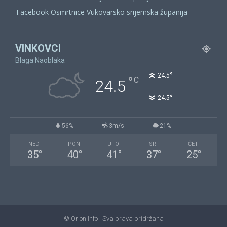
Facebook Osmrtnice Vukovarsko srijemska županija
VINKOVCI
Blaga Naoblaka
°
24.5
°
C
24.5
°
24.5
56%
3m/s
21%
NED
PON
UTO
SRI
ČET
35
°
40
°
41
°
37
°
25
°
© Orion Info | Sva prava pridržana