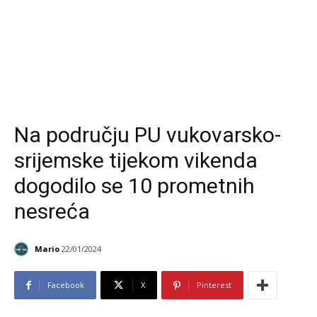
Na području PU vukovarsko-
srijemske tijekom vikenda
dogodilo se 10 prometnih
nesreća
Mario
22/01/2024
Facebook
X
Pinterest