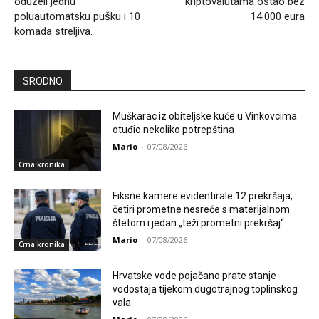
oduzeli jednu
kriptovalutama ostao bez
poluautomatsku pušku i 10
14.000 eura
komada streljiva.
SRODNO
Muškarac iz obiteljske kuće u Vinkovcima
otuđio nekoliko potrepština
Mario
-
07/08/2026
Crna kronika
Fiksne kamere evidentirale 12 prekršaja,
četiri prometne nesreće s materijalnom
štetom i jedan „teži prometni prekršaj“
Mario
-
07/08/2026
Crna kronika
Hrvatske vode pojačano prate stanje
vodostaja tijekom dugotrajnog toplinskog
vala