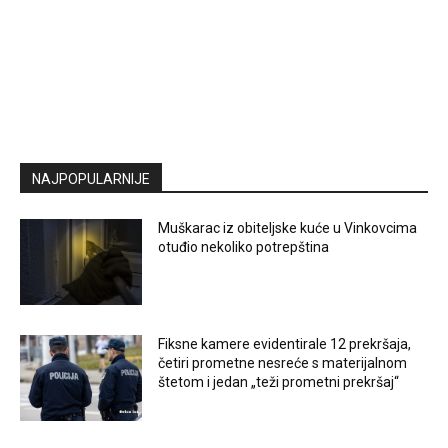
NAJPOPULARNIJE
Muškarac iz obiteljske kuće u Vinkovcima
otuđio nekoliko potrepština
Fiksne kamere evidentirale 12 prekršaja,
četiri prometne nesreće s materijalnom
štetom i jedan „teži prometni prekršaj“