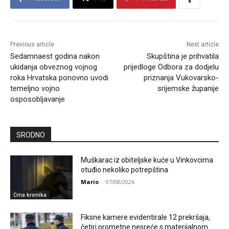
Previous article
Next article
Sedamnaest godina nakon
Skupština je prihvatila
ukidanja obveznog vojnog
prijedloge Odbora za dodjelu
roka Hrvatska ponovno uvodi
priznanja Vukovarsko-
temeljno vojno
srijemske županije
osposobljavanje
SRODNO
Muškarac iz obiteljske kuće u Vinkovcima
otuđio nekoliko potrepština
Mario
-
07/08/2026
Crna kronika
Fiksne kamere evidentirale 12 prekršaja,
četiri prometne nesreće s materijalnom