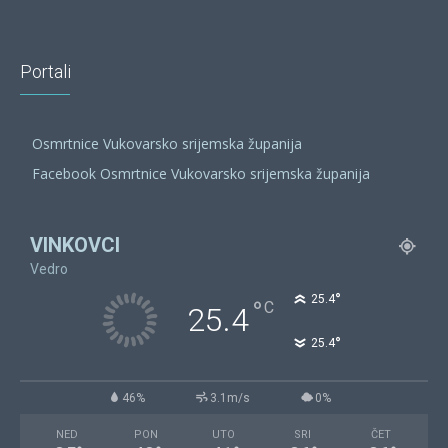
Portali
Osmrtnice Vukovarsko srijemska županija
Facebook Osmrtnice Vukovarsko srijemska županija
VINKOVCI
Vedro
°
25.4
°
C
25.4
°
25.4
46%
3.1m/s
0%
NED
PON
UTO
SRI
ČET