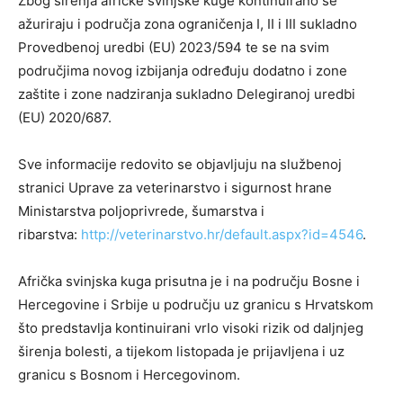
Zbog širenja afričke svinjske kuge kontinuirano se
ažuriraju i područja zona ograničenja I, II i III sukladno
Provedbenoj uredbi (EU) 2023/594 te se na svim
područjima novog izbijanja određuju dodatno i zone
zaštite i zone nadziranja sukladno Delegiranoj uredbi
(EU) 2020/687.
Sve informacije redovito se objavljuju na službenoj
stranici Uprave za veterinarstvo i sigurnost hrane
Ministarstva poljoprivrede, šumarstva i
ribarstva:
http://veterinarstvo.hr/default.aspx?id=4546
.
Afrička svinjska kuga prisutna je i na području Bosne i
Hercegovine i Srbije u području uz granicu s Hrvatskom
što predstavlja kontinuirani vrlo visoki rizik od daljnjeg
širenja bolesti, a tijekom listopada je prijavljena i uz
granicu s Bosnom i Hercegovinom.