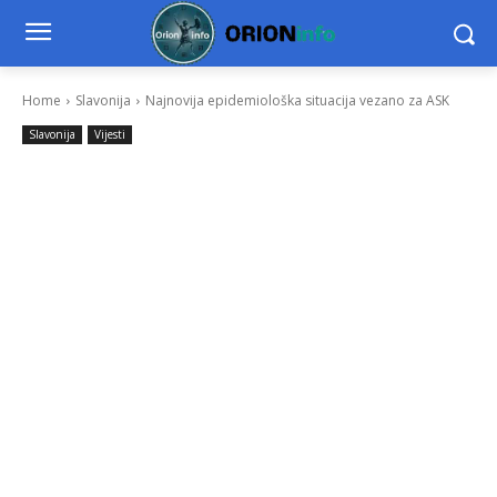
Home
Slavonija
Najnovija epidemiološka situacija vezano za ASK
Slavonija
Vijesti