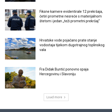
Fiksne kamere evidentirale 12 prekršaja,
četiri prometne nesreće s materijalnom
štetom i jedan „teži prometni prekršaj“
Hrvatske vode pojačano prate stanje
vodostaja tijekom dugotrajnog toplinskog
vala
Fra Didak Buntić ponovno spaja
Hercegovinu i Slavoniju
Load more