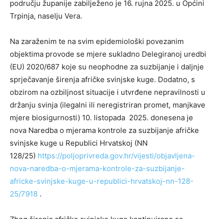
području županije zabilježeno je 16. rujna 2025. u Općini
Trpinja, naselju Vera.
Na zaraženim te na svim epidemiološki povezanim
objektima provode se mjere sukladno Delegiranoj uredbi
(EU) 2020/687 koje su neophodne za suzbijanje i daljnje
sprječavanje širenja afričke svinjske kuge. Dodatno, s
obzirom na ozbiljnost situacije i utvrđene nepravilnosti u
držanju svinja (ilegalni ili neregistriran promet, manjkave
mjere biosigurnosti) 10. listopada 2025. donesena je
nova Naredba o mjerama kontrole za suzbijanje afričke
svinjske kuge u Republici Hrvatskoj (NN
128/25)
https://poljoprivreda.gov.hr/vijesti/objavljena-
nova-naredba-o-mjerama-kontrole-za-suzbijanje-
africke-svinjske-kuge-u-republici-hrvatskoj-nn-128-
25/7918
.