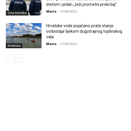
štetom i jedan „teži prometni prekršaj“
Mario
-
07/08/2026
Crna kronika
Hrvatske vode pojačano prate stanje
vodostaja tijekom dugotrajnog toplinskog
vala
Mario
-
07/08/2026
Hrvatska