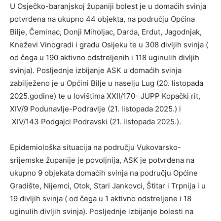
U Osječko-baranjskoj županiji bolest je u domaćih svinja
potvrđena na ukupno 44 objekta, na području Općina
Bilje, Čeminac, Donji Miholjac, Darda, Erdut, Jagodnjak,
Kneževi Vinogradi i gradu Osijeku te u 308 divljih svinja (
od čega u 190 aktivno odstreljenih i 118 uginulih divljih
svinja). Posljednje izbijanje ASK u domaćih svinja
zabilježeno je u Općini Bilje u naselju Lug (20. listopada
2025.godine) te u lovištima XXII/170- JUPP Kopački rit,
XIV/9 Podunavlje-Podravlje (21. listopada 2025.) i
XIV/143 Podgajci Podravski (21. listopada 2025.).
Epidemiološka situacija na području Vukovarsko-
srijemske županije je povoljnija, ASK je potvrđena na
ukupno 9 objekata domaćih svinja na području Općine
Gradište, Nijemci, Otok, Stari Jankovci, Štitar i Trpnija i u
19 divljih svinja ( od čega u 1 aktivno odstreljene i 18
uginulih divljih svinja). Posljednje izbijanje bolesti na