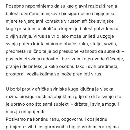
Posebno napominjemo da su kao glavni razlozi širenja
bolesti utvrđene manjkave biosigurnosne i higijenske
mjere te vjerojatni kontakt s virusom afričke svinjske
kuge prisutnim u okolišu u kojem je bolest potvrđena u
divljih svinja. Virus se vrlo lako može unijeti u uzgoje
svinja putem kontaminirane obuće, ruku, stelje, vozila,
predmeta i slično te je od presudne važnosti da subjekti –
posjednici svinja redovito i bez iznimke provode čišćenje,
pranje i dezinfekciju kako osobnu tako i svih predmeta,
prostora i vozila kojima se može prenijeti virus.
U borbi protiv afričke svinjske kuge ključna je visoka
razina biosigurnosti na objektima gdje se drže svinje i to
je upravo ono što sami subjekti – držatelji svinja mogu i
moraju unaprijediti.
Pozivamo na kontinuiranu, odgovornu i dosljednu
primjenu svih biosigurnosnih i higijenskih mjera kojima