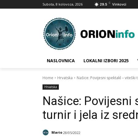
C
Subota, 8 kolovoza, 2026
29.5
Vinkovci
NASLOVNICA
LOKALNI IZBORI 2025
Home
Hrvatska
Našice: Povijesni spektakl – viteški t
Hrvatska
Našice: Povijesni 
turnir i jela iz sre
Mario
28/05/2022