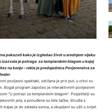
talima pokazati kako je izgledao život u srednjem vijeku
res izazvala je potraga za templarskim blagom u kojoj
itez na konju – rekla je predsjednica Povjerenstva za
esler.
vni povijesni spektakl, održana je prvi put, u crkvi sv.
in. Bogat program započeo je interaktivnim povijesnim
om “U potrazi za templarskim blagom”. Posjetitelji su
jekovnih jela, a ponuđene su bile tačke, štrudla s
 trajao je do zalaska sunca, a okupljeni su ušli u svijet