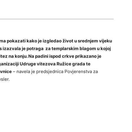
talima pokazati kako je izgledao život u srednjem vijeku
res izazvala je potraga za templarskim blagom u kojoj
itez na konju. Na
padini ispod crkve prikazano je
rganizaciji Udruge vitezova Ružice grada te
ivnice
– navela je predsjednica Povjerenstva za
sler.