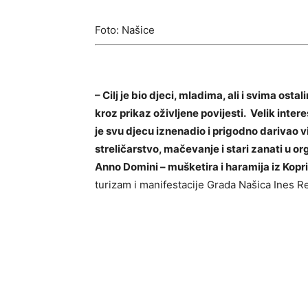
Foto: Našice
– Cilj je bio djeci, mladima, ali i svima os
kroz prikaz oživljene povijesti. Velik inte
je svu djecu iznenadio i prigodno darivao v
streličarstvo, mačevanje i stari zanati u o
Anno Domini – mušketira i haramija iz Kopr
turizam i manifestacije Grada Našica Ines Re