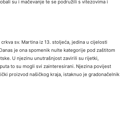
obali su i mačevanje te se podružili s vitezovima i
crkva sv. Martina iz 13. stoljeća, jedina u cijelosti
Danas je ona spomenik nulte kategorije pod zaštitom
ske. U njezinu unutrašnjost zavirili su rijetki,
puta to su mogli svi zainteresirani. Njezina povijest
stički proizvod našičkog kraja, istaknuo je gradonačelnik