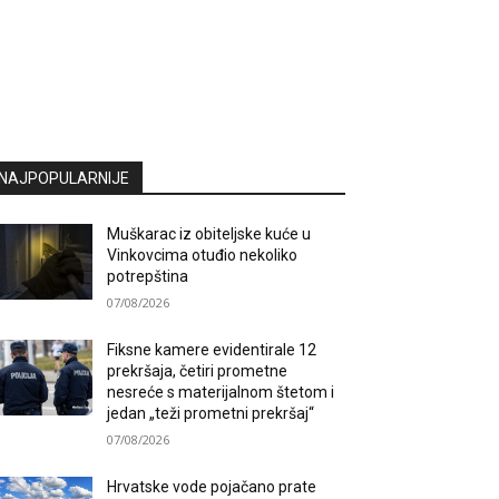
NAJPOPULARNIJE
Muškarac iz obiteljske kuće u
Vinkovcima otuđio nekoliko
potrepština
07/08/2026
Fiksne kamere evidentirale 12
prekršaja, četiri prometne
nesreće s materijalnom štetom i
jedan „teži prometni prekršaj“
07/08/2026
Hrvatske vode pojačano prate