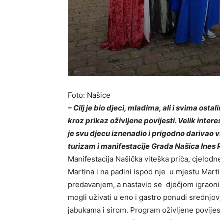
Foto: Našice
– Cilj je bio djeci, mladima, ali i svima os
kroz prikaz oživljene povijesti. Velik inte
je svu djecu iznenadio i prigodno darivao v
turizam i manifestacije Grada Našica Ines R
Manifestacija Našička viteška priča, cjelodne
Martina i na padini ispod nje u mjestu Mart
predavanjem, a nastavio se dječjom igraonic
mogli uživati u eno i gastro ponudi srednjov
jabukama i sirom. Program oživljene povijesti