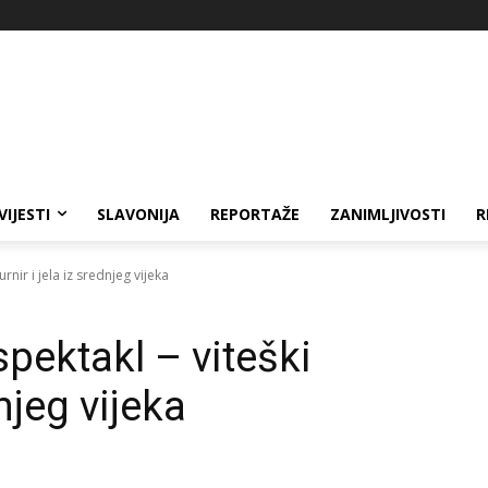
VIJESTI
SLAVONIJA
REPORTAŽE
ZANIMLJIVOSTI
R
urnir i jela iz srednjeg vijeka
spektakl – viteški
dnjeg vijeka