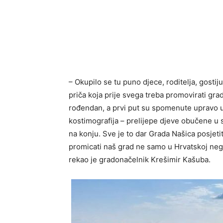
– Okupilo se tu puno djece, roditelja, gostiju
priča koja prije svega treba promovirati gra
rođendan, a prvi put su spomenute upravo u 
kostimografija – prelijepe djeve obučene u
na konju. Sve je to dar Grada Našica posjetite
promicati naš grad ne samo u Hrvatskoj nego 
rekao je gradonačelnik Krešimir Kašuba.