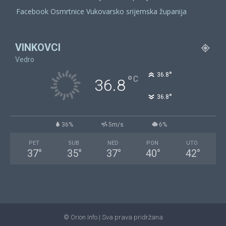
Facebook Osmrtnice Vukovarsko srijemska županija
VINKOVCI
Vedro
°
36.8
°
C
36.8
°
36.8
36%
5m/s
6%
PET
SUB
NED
PON
UTO
37
°
35
°
37
°
40
°
42
°
© Orion Info | Sva prava pridržana