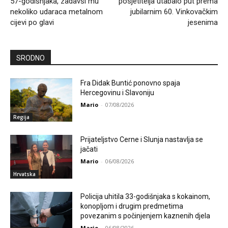
57-godišnjaka, zadavši mu
posjetitelja utabalo put prema
nekoliko udaraca metalnom
jubilarnim 60. Vinkovačkim
cijevi po glavi
jesenima
SRODNO
Fra Didak Buntić ponovno spaja
Hercegovinu i Slavoniju
Mario
-
07/08/2026
Regija
Prijateljstvo Cerne i Slunja nastavlja se
jačati
Mario
-
06/08/2026
Hrvatska
Policija uhitila 33-godišnjaka s kokainom,
konopljom i drugim predmetima
povezanim s počinjenjem kaznenih djela
Mario
-
06/08/2026