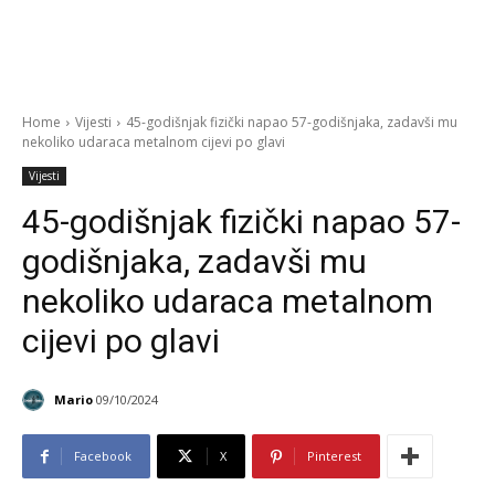
Home
Vijesti
45-godišnjak fizički napao 57-godišnjaka, zadavši mu
nekoliko udaraca metalnom cijevi po glavi
Vijesti
45-godišnjak fizički napao 57-
godišnjaka, zadavši mu
nekoliko udaraca metalnom
cijevi po glavi
Mario
09/10/2024
Facebook
X
Pinterest