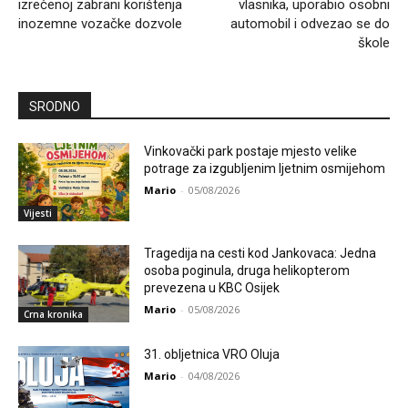
izrečenoj zabrani korištenja
vlasnika, uporabio osobni
inozemne vozačke dozvole
automobil i odvezao se do
škole
SRODNO
Vinkovački park postaje mjesto velike
potrage za izgubljenim ljetnim osmijehom
Mario
-
05/08/2026
Vijesti
Tragedija na cesti kod Jankovaca: Jedna
osoba poginula, druga helikopterom
prevezena u KBC Osijek
Mario
-
05/08/2026
Crna kronika
31. obljetnica VRO Oluja
Mario
-
04/08/2026