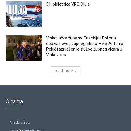
31. obljetnica VRO Oluja
Vinkovačka župa sv. Euzebija i Poliona
dobiva novog župnog vikara – vlč. Antonio
Pekić razriješen je službe župnog vikara u
Vinkovcima
Load more
O nama
Naslovnica