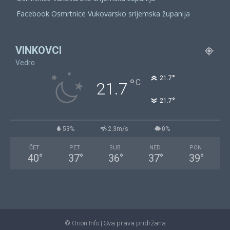
Facebook Osmrtnice Vukovarsko srijemska županija
VINKOVCI
Vedro
°
21.7
°
C
21.7
°
21.7
53%
2.3m/s
0%
ČET
PET
SUB
NED
PON
40
°
37
°
36
°
37
°
39
°
© Orion Info | Sva prava pridržana