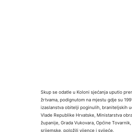
Skup se odatle u Koloni sjećanja uputio pr
žrtvama, podignutom na mjestu gdje su 1991.
izaslanstva obitelji poginulih, braniteljski
Vlade Republike Hrvatske, Ministarstva ob
županije, Grada Vukovara, Općine Tovarnik, 
srijemske, položili vijence i svijeće.