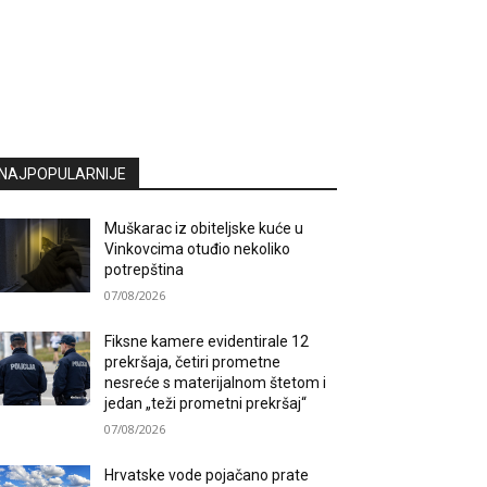
NAJPOPULARNIJE
Muškarac iz obiteljske kuće u
Vinkovcima otuđio nekoliko
potrepština
07/08/2026
Fiksne kamere evidentirale 12
prekršaja, četiri prometne
nesreće s materijalnom štetom i
jedan „teži prometni prekršaj“
07/08/2026
Hrvatske vode pojačano prate