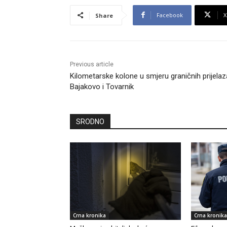
Facebook
X
Share
Previous article
Kilometarske kolone u smjeru graničnih prijelaz
Bajakovo i Tovarnik
SRODNO
Crna kronika
Crna kronika