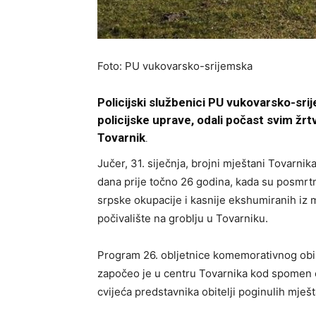
Foto: PU vukovarsko-srijemska
Policijski službenici PU vukovarsko-sr
policijske uprave, odali počast svim ž
Tovarnik
.
Jučer, 31. siječnja, brojni mještani Tovarnika
dana prije točno 26 godina, kada su posmrtn
srpske okupacije i kasnije ekshumiranih iz 
počivalište na groblju u Tovarniku.
Program 26. obljetnice komemorativnog obil
započeo je u centru Tovarnika kod spomen ob
cvijeća predstavnika obitelji poginulih mješ