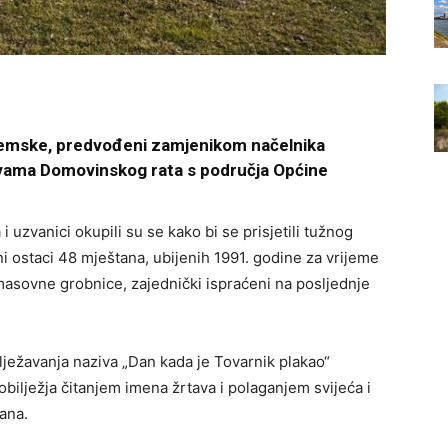
ijemske, predvođeni zamjenikom načelnika
rtvama Domovinskog rata s područja Općine
 i uzvanici okupili su se kako bi se prisjetili tužnog
i ostaci 48 mještana, ubijenih 1991. godine za vrijeme
masovne grobnice, zajednički ispraćeni na posljednje
ježavanja naziva „Dan kada je Tovarnik plakao“
ilježja čitanjem imena žrtava i polaganjem svijeća i
tana.