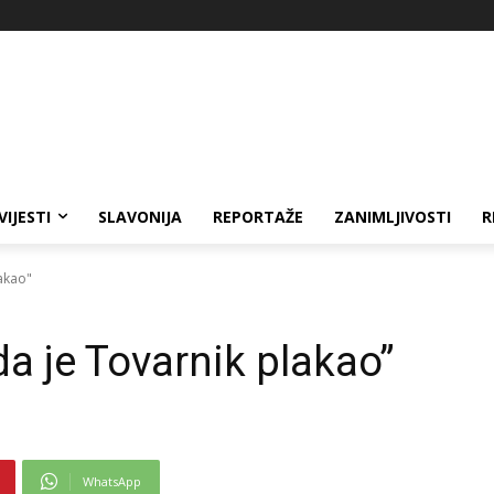
VIJESTI
SLAVONIJA
REPORTAŽE
ZANIMLJIVOSTI
R
akao"
a je Tovarnik plakao”
WhatsApp