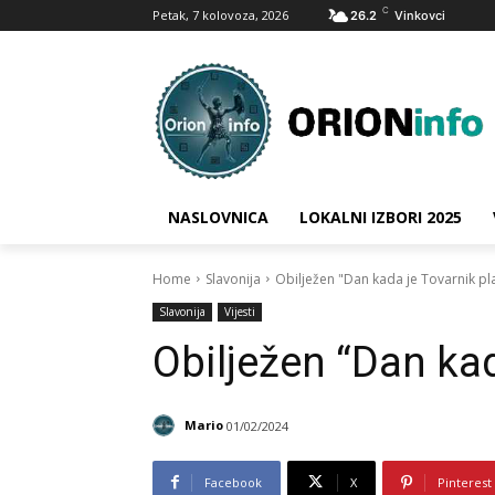
C
Petak, 7 kolovoza, 2026
26.2
Vinkovci
NASLOVNICA
LOKALNI IZBORI 2025
Home
Slavonija
Obilježen "Dan kada je Tovarnik pl
Slavonija
Vijesti
Obilježen “Dan kad
Mario
01/02/2024
Facebook
X
Pinterest