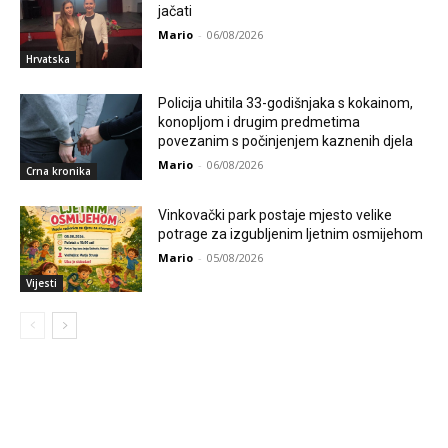
jačati
Mario
-
06/08/2026
Hrvatska
Policija uhitila 33-godišnjaka s kokainom,
konopljom i drugim predmetima
povezanim s počinjenjem kaznenih djela
Mario
-
06/08/2026
Crna kronika
Vinkovački park postaje mjesto velike
potrage za izgubljenim ljetnim osmijehom
Mario
-
05/08/2026
Vijesti