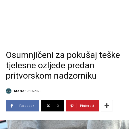
Osumnjičeni za pokušaj teške
tjelesne ozljede predan
pritvorskom nadzorniku
Mario
17/03/2026
Facebook
X
Pinterest