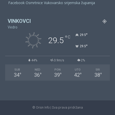
Facebook Osmrtnice Vukovarsko srijemska županija
VINKOVCI
Vedro
°
29.5
°
C
29.5
°
29.5
44%
3.9m/s
2%
SUB
NED
PON
UTO
SRI
34
°
36
°
39
°
42
°
38
°
© Orion Info | Sva prava pridržana