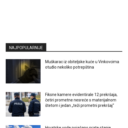
NAJPOPULARNIJE
Muškarac iz obiteljske kuće u Vinkovcima
otuđio nekoliko potrepština
Fiksne kamere evidentirale 12 prekršaja,
četiri prometne nesreće s materijalnom
štetom i jedan „teži prometni prekršaj“
Hrvatske vode pojačano prate stanje