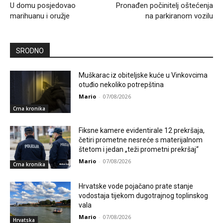
U domu posjedovao
Pronađen počinitelj oštećenja
marihuanu i oružje
na parkiranom vozilu
SRODNO
Muškarac iz obiteljske kuće u Vinkovcima
otuđio nekoliko potrepština
Mario
-
07/08/2026
Crna kronika
Fiksne kamere evidentirale 12 prekršaja,
četiri prometne nesreće s materijalnom
štetom i jedan „teži prometni prekršaj“
Mario
-
07/08/2026
Crna kronika
Hrvatske vode pojačano prate stanje
vodostaja tijekom dugotrajnog toplinskog
vala
Mario
-
07/08/2026
Hrvatska