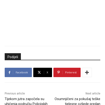
Podijeli
Facebook
X
Pinterest
Previous article
Next article
Tijekom jutra započela su
Osumnjičeni za pokušaj teške
uhićenja području Policijskih
tjelesne ozljede predan