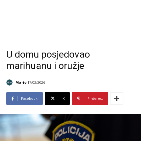
U domu posjedovao
marihuanu i oružje
Mario
17/03/2026
Facebook
X
Pinterest