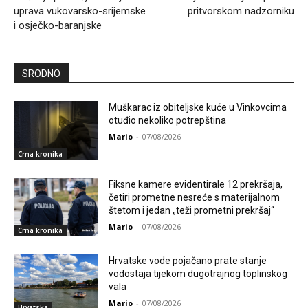
uprava vukovarsko-srijemske
pritvorskom nadzorniku
i osječko-baranjske
SRODNO
Muškarac iz obiteljske kuće u Vinkovcima
otuđio nekoliko potrepština
Mario
-
07/08/2026
Crna kronika
Fiksne kamere evidentirale 12 prekršaja,
četiri prometne nesreće s materijalnom
štetom i jedan „teži prometni prekršaj“
Mario
-
07/08/2026
Crna kronika
Hrvatske vode pojačano prate stanje
vodostaja tijekom dugotrajnog toplinskog
vala
Mario
-
07/08/2026
Hrvatska