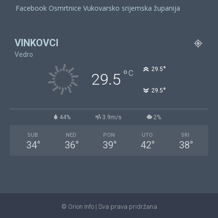
Facebook Osmrtnice Vukovarsko srijemska županija
VINKOVCI
Vedro
°
29.5
°
C
29.5
°
29.5
44%
3.9m/s
2%
SUB
NED
PON
UTO
SRI
34
°
36
°
39
°
42
°
38
°
© Orion Info | Sva prava pridržana