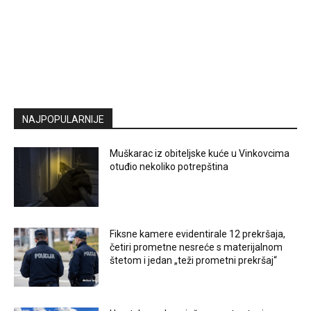
NAJPOPULARNIJE
Muškarac iz obiteljske kuće u Vinkovcima
otuđio nekoliko potrepština
Fiksne kamere evidentirale 12 prekršaja,
četiri prometne nesreće s materijalnom
štetom i jedan „teži prometni prekršaj“