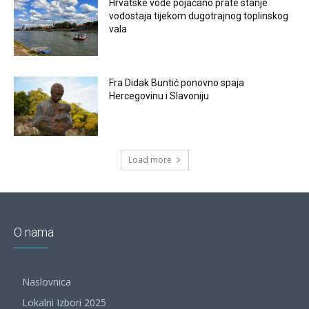
Hrvatske vode pojačano prate stanje
vodostaja tijekom dugotrajnog toplinskog
vala
Fra Didak Buntić ponovno spaja
Hercegovinu i Slavoniju
Load more
O nama
Naslovnica
Lokalni Izbori 2025