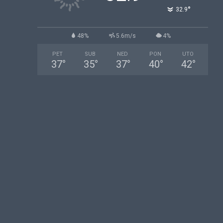
°
32.9
48%
5.6m/s
4%
PET
SUB
NED
PON
UTO
37
°
35
°
37
°
40
°
42
°