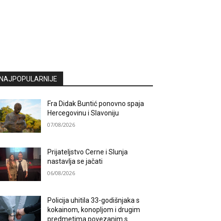
NAJPOPULARNIJE
Fra Didak Buntić ponovno spaja
Hercegovinu i Slavoniju
07/08/2026
Prijateljstvo Cerne i Slunja
nastavlja se jačati
06/08/2026
Policija uhitila 33-godišnjaka s
kokainom, konopljom i drugim
predmetima povezanim s