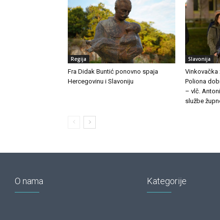
Regija
Slavonija
Fra Didak Buntić ponovno spaja
Vinkovačka ž
Hercegovinu i Slavoniju
Poliona dob
– vlč. Antoni
službe župn
O nama
Kategorije