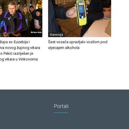
Slavonija
upa sv. Euzebija i
Šest vozača upravljalo vozilom pod
iva novog župnog vikara
utjecajem alkohola
o Pekić razriješen je
og vikara u Vinkovcima
Portali