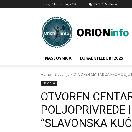
C
Petak, 7 kolovoza, 2026
32.9
Vinkovci
NASLOVNICA
LOKALNI IZBORI 2025
Home
Slavonija
OTVOREN CENTAR ZA PROMOCIJU P
Slavonija
OTVOREN CENTAR
POLJOPRIVREDE 
“SLAVONSKA KUĆ