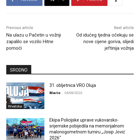
Previous article
Next article
Na ulazu u Pačetin u vožnji
Od idućeg tjedna očekuju se
zapalilo se vozilo Hitne
nove cijene goriva, slijedi
pomoći
jeftinija vožnja
SRODNO
31. obljetnica VRO Oluja
Mario
-
04/08/2026
Hrvatska
Ekipa Policijske uprave vukovarsko-
srijemske pobijedila na memorijalnom
malonogometnom turniru „Josip Jović
2026“