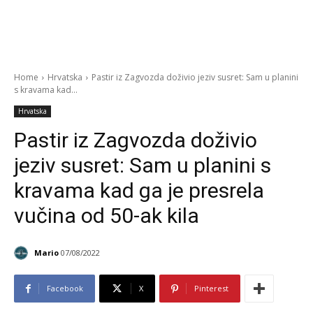
Home
Hrvatska
Pastir iz Zagvozda doživio jeziv susret: Sam u planini
s kravama kad...
Hrvatska
Pastir iz Zagvozda doživio
jeziv susret: Sam u planini s
kravama kad ga je presrela
vučina od 50-ak kila
Mario
07/08/2022
Facebook
X
Pinterest