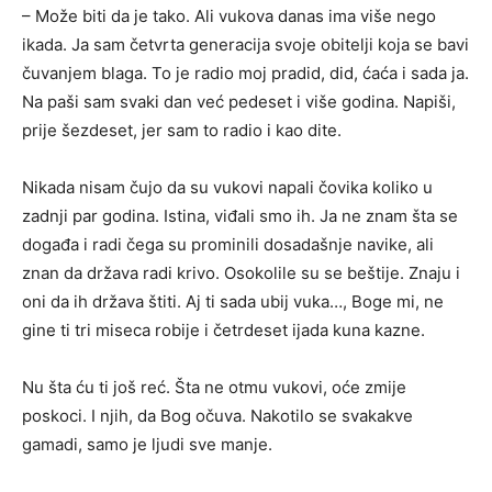
– Može biti da je tako. Ali vukova danas ima više nego
ikada. Ja sam četvrta generacija svoje obitelji koja se bavi
čuvanjem blaga. To je radio moj pradid, did, ćaća i sada ja.
Na paši sam svaki dan već pedeset i više godina. Napiši,
prije šezdeset, jer sam to radio i kao dite.
Nikada nisam čujo da su vukovi napali čovika koliko u
zadnji par godina. Istina, viđali smo ih. Ja ne znam šta se
događa i radi čega su prominili dosadašnje navike, ali
znan da država radi krivo. Osokolile su se beštije. Znaju i
oni da ih država štiti. Aj ti sada ubij vuka…, Boge mi, ne
gine ti tri miseca robije i četrdeset ijada kuna kazne.
Nu šta ću ti još reć. Šta ne otmu vukovi, oće zmije
poskoci. I njih, da Bog očuva. Nakotilo se svakakve
gamadi, samo je ljudi sve manje.