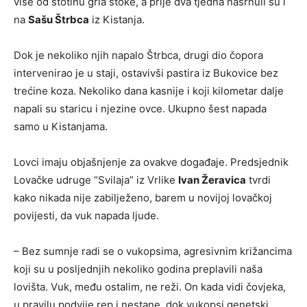
više od stotinu grla stoke, a prije dva tjedna nasrnuli su i
na
Sašu Štrbca
iz Kistanja.
Dok je nekoliko njih napalo Štrbca, drugi dio čopora
intervenirao je u staji, ostavivši pastira iz Bukovice bez
trećine koza. Nekoliko dana kasnije i koji kilometar dalje
napali su staricu i njezine ovce. Ukupno šest napada
samo u Kistanjama.
Lovci imaju objašnjenje za ovakve događaje. Predsjednik
Lovačke udruge “Svilaja” iz Vrlike
Ivan Žeravica
tvrdi
kako nikada nije zabilježeno, barem u novijoj lovačkoj
povijesti, da vuk napada ljude.
– Bez sumnje radi se o vukopsima, agresivnim križancima
koji su u posljednjih nekoliko godina preplavili naša
lovišta. Vuk, među ostalim, ne reži. On kada vidi čovjeka,
u pravilu podvije rep i nestane, dok vukopsi genetski