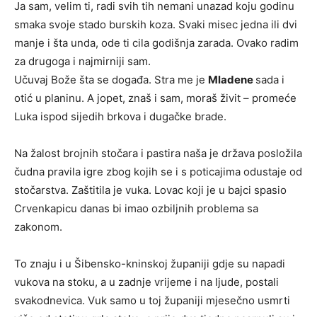
Ja sam, velim ti, radi svih tih nemani unazad koju godinu
smaka svoje stado burskih koza. Svaki misec jedna ili dvi
manje i šta unda, ode ti cila godišnja zarada. Ovako radim
za drugoga i najmirniji sam.
Učuvaj Bože šta se događa. Stra me je
Mladene
sada i
otić u planinu. A jopet, znaš i sam, moraš živit – promeće
Luka ispod sijedih brkova i dugačke brade.
Na žalost brojnih stočara i pastira naša je država posložila
čudna pravila igre zbog kojih se i s poticajima odustaje od
stočarstva. Zaštitila je vuka. Lovac koji je u bajci spasio
Crvenkapicu danas bi imao ozbiljnih problema sa
zakonom.
To znaju i u Šibensko-kninskoj županiji gdje su napadi
vukova na stoku, a u zadnje vrijeme i na ljude, postali
svakodnevica. Vuk samo u toj županiji mjesečno usmrti