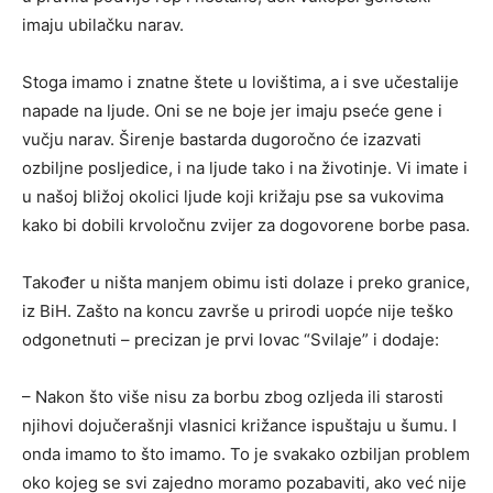
imaju ubilačku narav.
Stoga imamo i znatne štete u lovištima, a i sve učestalije
napade na ljude. Oni se ne boje jer imaju pseće gene i
vučju narav. Širenje bastarda dugoročno će izazvati
ozbiljne posljedice, i na ljude tako i na životinje. Vi imate i
u našoj bližoj okolici ljude koji križaju pse sa vukovima
kako bi dobili krvoločnu zvijer za dogovorene borbe pasa.
Također u ništa manjem obimu isti dolaze i preko granice,
iz BiH. Zašto na koncu završe u prirodi uopće nije teško
odgonetnuti – precizan je prvi lovac “Svilaje” i dodaje:
– Nakon što više nisu za borbu zbog ozljeda ili starosti
njihovi dojučerašnji vlasnici križance ispuštaju u šumu. I
onda imamo to što imamo. To je svakako ozbiljan problem
oko kojeg se svi zajedno moramo pozabaviti, ako već nije