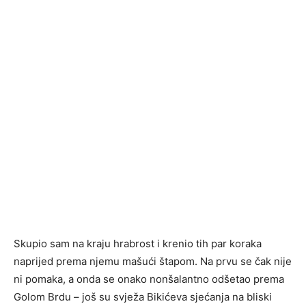
Skupio sam na kraju hrabrost i krenio tih par koraka
naprijed prema njemu mašući štapom. Na prvu se čak nije
ni pomaka, a onda se onako nonšalantno odšetao prema
Golom Brdu – još su svježa Bikićeva sjećanja na bliski