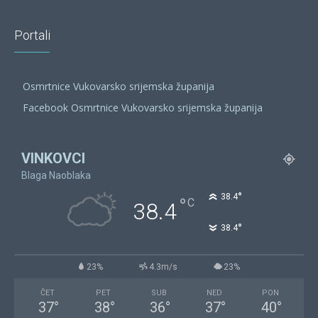
Portali
Osmrtnice Vukovarsko srijemska županija
Facebook Osmrtnice Vukovarsko srijemska županija
VINKOVCI
Blaga Naoblaka
°
38.4
°
C
38.4
°
38.4
23%
4.3m/s
23%
ČET
PET
SUB
NED
PON
37
°
38
°
36
°
37
°
40
°