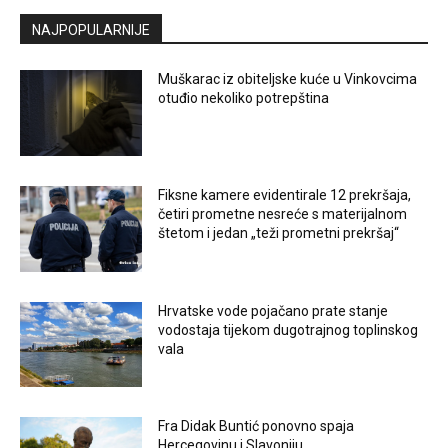
NAJPOPULARNIJE
Muškarac iz obiteljske kuće u Vinkovcima
otuđio nekoliko potrepština
Fiksne kamere evidentirale 12 prekršaja,
četiri prometne nesreće s materijalnom
štetom i jedan „teži prometni prekršaj“
Hrvatske vode pojačano prate stanje
vodostaja tijekom dugotrajnog toplinskog
vala
Fra Didak Buntić ponovno spaja
Hercegovinu i Slavoniju