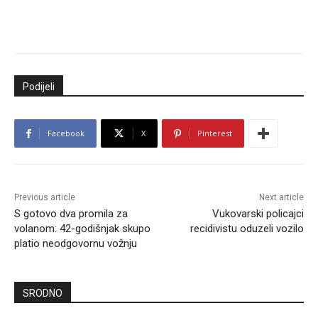
Podijeli
Facebook
X
Pinterest
Previous article
Next article
S gotovo dva promila za
Vukovarski policajci
volanom: 42-godišnjak skupo
recidivistu oduzeli vozilo
platio neodgovornu vožnju
SRODNO