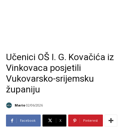
Učenici OŠ I. G. Kovačića iz
Vinkovaca posjetili
Vukovarsko-srijemsku
županiju
Mario
02/06/2026
Facebook
X
Pinterest