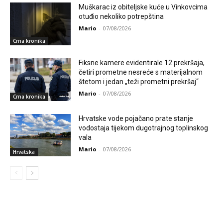
Muškarac iz obiteljske kuće u Vinkovcima
otuđio nekoliko potrepština
Mario
-
07/08/2026
Crna kronika
Fiksne kamere evidentirale 12 prekršaja,
četiri prometne nesreće s materijalnom
štetom i jedan „teži prometni prekršaj“
Mario
-
07/08/2026
Crna kronika
Hrvatske vode pojačano prate stanje
vodostaja tijekom dugotrajnog toplinskog
vala
Mario
-
07/08/2026
Hrvatska