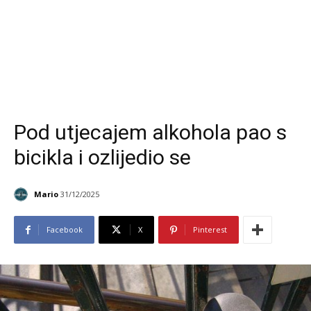
Pod utjecajem alkohola pao s
bicikla i ozlijedio se
Mario
31/12/2025
Facebook
X
Pinterest