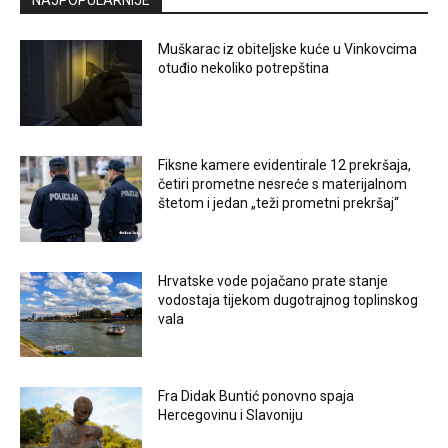
NAJPOPULARNIJE
Muškarac iz obiteljske kuće u Vinkovcima
otuđio nekoliko potrepština
Fiksne kamere evidentirale 12 prekršaja,
četiri prometne nesreće s materijalnom
štetom i jedan „teži prometni prekršaj“
Hrvatske vode pojačano prate stanje
vodostaja tijekom dugotrajnog toplinskog
vala
Fra Didak Buntić ponovno spaja
Hercegovinu i Slavoniju