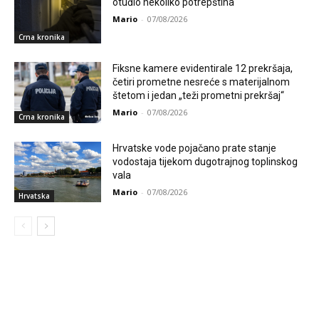
otuđio nekoliko potrepština
Mario
-
07/08/2026
Crna kronika
Fiksne kamere evidentirale 12 prekršaja,
četiri prometne nesreće s materijalnom
štetom i jedan „teži prometni prekršaj“
Mario
-
07/08/2026
Crna kronika
Hrvatske vode pojačano prate stanje
vodostaja tijekom dugotrajnog toplinskog
vala
Mario
-
07/08/2026
Hrvatska