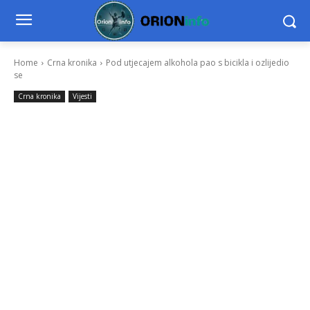
Home
Crna kronika
Pod utjecajem alkohola pao s bicikla i ozlijedio
se
Crna kronika
Vijesti