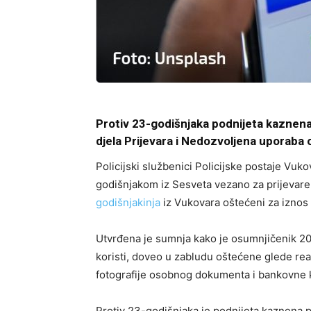
Protiv 23-godišnjaka podnijeta kaznena
djela Prijevara i Nedozvoljena uporaba
Policijski službenici Policijske postaje Vuko
godišnjakom iz Sesveta vezano za prijevar
godišnjakinja
iz Vukovara oštećeni za iznos 
Utvrđena je sumnja kako je osumnjičenik 20
koristi, doveo u zabludu oštećene glede real
fotografije osobnog dokumenta i bankovne ka
Protiv 23-godišnjaka je podnijeta kaznena p