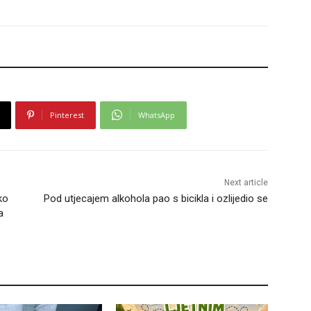
Pinterest
WhatsApp
Next article
ko
Pod utjecajem alkohola pao s bicikla i ozlijedio se
a