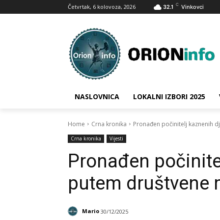
C
Četvrtak, 6 kolovoza, 2026
32.1
Vinkovci
NASLOVNICA
LOKALNI IZBORI 2025
Home
Crna kronika
Pronađen počinitelj kaznenih 
Crna kronika
Vijesti
Pronađen počinite
putem društvene 
Mario
30/12/2025