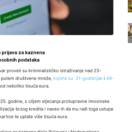
 prijava za kaznena
 osobnih podataka
var proveli su kriminalističko istraživanje nad 23-
e putem društvene mreže,
kojima su 31-godišnjak
i
49-
od nekoliko tisuća eura.
25. godine, s ciljem stjecanja protupravne imovinske
izacije brzog kredita i naveo ih da mu radi toga ustupe
rtice te uplate više tisuća eura.
rijava za kaznena djela
Prijevara i Nedozvoljena