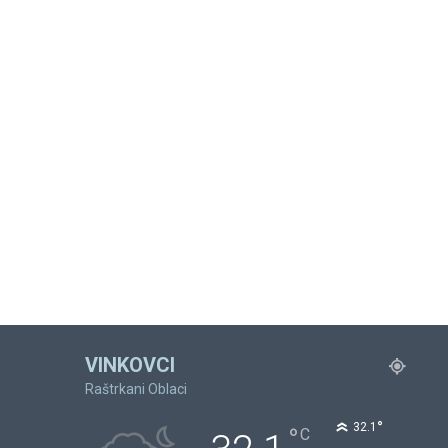
VINKOVCI
Raštrkani Oblaci
°
32.1
°
C