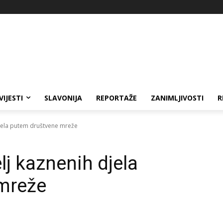
VIJESTI
SLAVONIJA
REPORTAŽE
ZANIMLJIVOSTI
R
djela putem društvene mreže
lj kaznenih djela
mreže