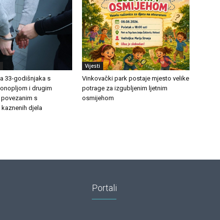
Vijesti
ila 33-godišnjaka s
Vinkovački park postaje mjesto velike
onopljom i drugim
potrage za izgubljenim ljetnim
 povezanim s
osmijehom
 kaznenih djela
Portali