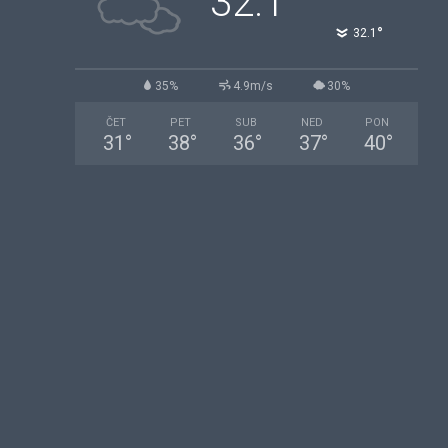
32.1
°
32.1
35%
4.9m/s
30%
ČET
PET
SUB
NED
PON
31
°
38
°
36
°
37
°
40
°