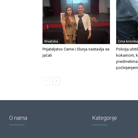
Hrvatska
Crna kronika
Prijateljstvo Cerne i Slunja nastavlja se
Policija uhit
jačati
kokainom, k
predmetima
počinjenjem
O nama
Kategorije