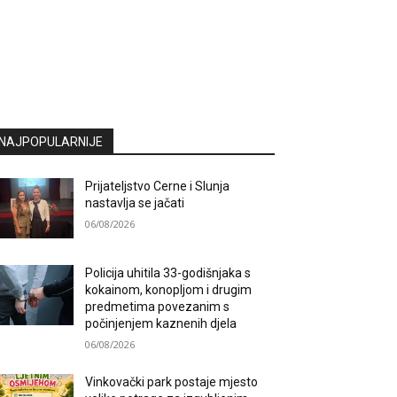
NAJPOPULARNIJE
Prijateljstvo Cerne i Slunja
nastavlja se jačati
06/08/2026
Policija uhitila 33-godišnjaka s
kokainom, konopljom i drugim
predmetima povezanim s
počinjenjem kaznenih djela
06/08/2026
Vinkovački park postaje mjesto