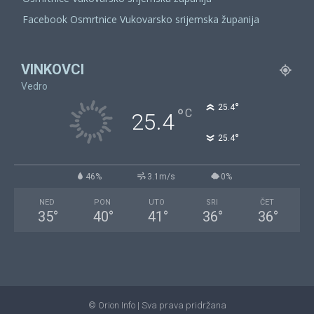
Facebook Osmrtnice Vukovarsko srijemska županija
VINKOVCI
Vedro
°
25.4
°
C
25.4
°
25.4
46%
3.1m/s
0%
NED
PON
UTO
SRI
ČET
35
°
40
°
41
°
36
°
36
°
© Orion Info | Sva prava pridržana