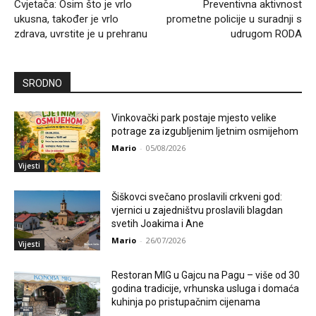
Cvjetača: Osim što je vrlo
Preventivna aktivnost
ukusna, također je vrlo
prometne policije u suradnji s
zdrava, uvrstite je u prehranu
udrugom RODA
SRODNO
Vinkovački park postaje mjesto velike
potrage za izgubljenim ljetnim osmijehom
Mario
-
05/08/2026
Vijesti
Šiškovci svečano proslavili crkveni god:
vjernici u zajedništvu proslavili blagdan
svetih Joakima i Ane
Mario
-
26/07/2026
Vijesti
Restoran MIG u Gajcu na Pagu – više od 30
godina tradicije, vrhunska usluga i domaća
kuhinja po pristupačnim cijenama