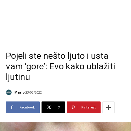
Pojeli ste nešto ljuto i usta
vam ‘gore’: Evo kako ublažiti
ljutinu
Mario
23/03/2022
Facebook
X
Pinterest