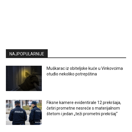
NAJPOPULARNIJE
Muškarac iz obiteljske kuće u Vinkovcima
otuđio nekoliko potrepština
Fiksne kamere evidentirale 12 prekršaja,
četiri prometne nesreće s materijalnom
štetom i jedan „teži prometni prekršaj“