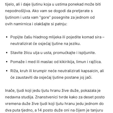
tijelo, ali i daje ljutinu koja u ustima ponekad može biti
nepodnošljiva. Ako vam se dogodi da pretjerate s
ljutinom i usta vam “gore” posegnite za jednom od
ovih namirnica i olakšajte si patnju:
Popijte čašu hladnog mlijeka ili pojedite komad sira –
neutralizirat će osjećaj ljutine na jeziku.
Stavite žlicu ulja u usta, promućkajte i ispljunite.
Pomaže i med ili maslac od kikirikija, limun i rajčica.
Riža, kruh ili krumpir neće neutralizirati kapsaicin, ali
će zaustaviti da osjećaj ljutine postane joj jači.
Inače, ljudi koji jedu ljutu hranu žive duže, pokazala je
nedavna studija. Znanstvenici tvrde kako za deset posto
vremena duže žive ljudi koji ljutu hranu jedu jednom do
dva puta tjedno, a 14 posto duže oni na čijem je tanjuru