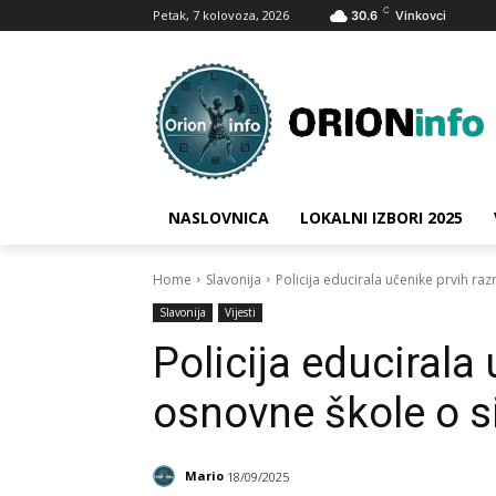
C
Petak, 7 kolovoza, 2026
30.6
Vinkovci
NASLOVNICA
LOKALNI IZBORI 2025
Home
Slavonija
Policija educirala učenike prvih r
Slavonija
Vijesti
Policija educirala
osnovne škole o s
Mario
18/09/2025