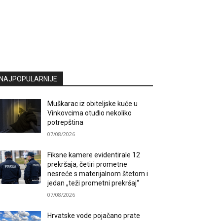
NAJPOPULARNIJE
Muškarac iz obiteljske kuće u
Vinkovcima otuđio nekoliko
potrepština
07/08/2026
Fiksne kamere evidentirale 12
prekršaja, četiri prometne
nesreće s materijalnom štetom i
jedan „teži prometni prekršaj“
07/08/2026
Hrvatske vode pojačano prate