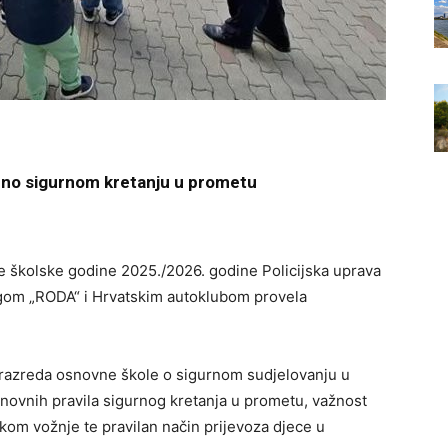
eno sigurnom kretanju u prometu
 školske godine 2025./2026. godine Policijska uprava
ugom „RODA“ i Hrvatskim autoklubom provela
ih razreda osnovne škole o sigurnom sudjelovanju u
osnovnih pravila sigurnog kretanja u prometu, važnost
om vožnje te pravilan način prijevoza djece u