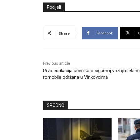
Podijeli
Facebook
X
Share
Previous article
Prva edukacija učenika o sigurnoj vožnji električ
romobila održana u Vinkovcima
SRODNO