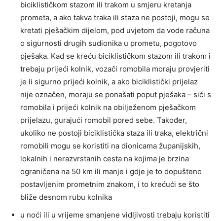
biciklističkom stazom ili trakom u smjeru kretanja
prometa, a ako takva traka ili staza ne postoji, mogu se
kretati pješačkim dijelom, pod uvjetom da vode računa
o sigurnosti drugih sudionika u prometu, pogotovo
pješaka. Kad se kreću biciklističkom stazom ili trakom i
trebaju prijeći kolnik, vozači romobila moraju provjeriti
je li sigurno prijeći kolnik, a ako biciklistički prijelaz
nije označen, moraju se ponašati poput pješaka – sići s
romobila i prijeći kolnik na obilježenom pješačkom
prijelazu, gurajući romobil pored sebe. Također,
ukoliko ne postoji biciklistička staza ili traka, električni
romobili mogu se koristiti na dionicama županijskih,
lokalnih i nerazvrstanih cesta na kojima je brzina
ograničena na 50 km ili manje i gdje je to dopušteno
postavljenim prometnim znakom, i to krećući se što
bliže desnom rubu kolnika
u noći ili u vrijeme smanjene vidljivosti trebaju koristiti