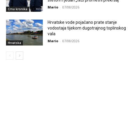
štetom i jedan „teži prometni prekršaj“
Mario
-
07/08/2026
Crna kronika
Hrvatske vode pojačano prate stanje
vodostaja tijekom dugotrajnog toplinskog
vala
Mario
-
07/08/2026
Hrvatska