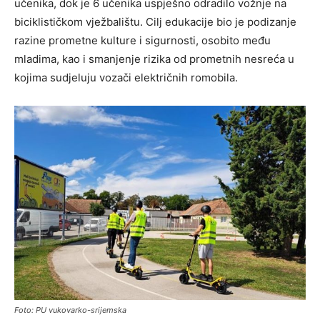
učenika, dok je 6 učenika uspješno odradilo vožnje na
biciklističkom vježbalištu. Cilj edukacije bio je podizanje
razine prometne kulture i sigurnosti, osobito među
mladima, kao i smanjenje rizika od prometnih nesreća u
kojima sudjeluju vozači električnih romobila.
Foto: PU vukovarko-srijemska