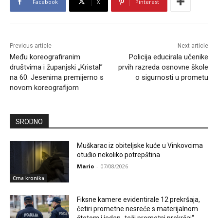
Facebook
X
Pinterest
Previous article
Next article
Među koreografiranim
Policija educirala učenike
društvima i županjski „Kristal”
prvih razreda osnovne škole
na 60. Jesenima premijerno s
o sigurnosti u prometu
novom koreografijom
SRODNO
Muškarac iz obiteljske kuće u Vinkovcima
otuđio nekoliko potrepština
Mario
-
07/08/2026
Crna kronika
Fiksne kamere evidentirale 12 prekršaja,
četiri prometne nesreće s materijalnom