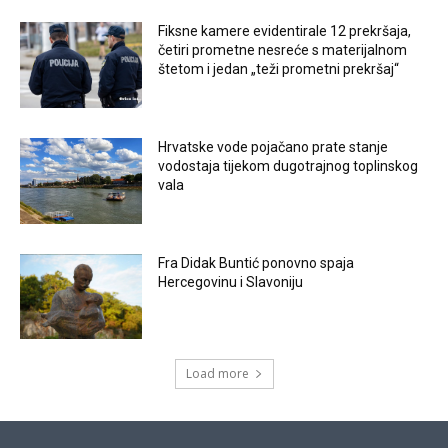
Fiksne kamere evidentirale 12 prekršaja,
četiri prometne nesreće s materijalnom
štetom i jedan „teži prometni prekršaj“
Hrvatske vode pojačano prate stanje
vodostaja tijekom dugotrajnog toplinskog
vala
Fra Didak Buntić ponovno spaja
Hercegovinu i Slavoniju
Load more