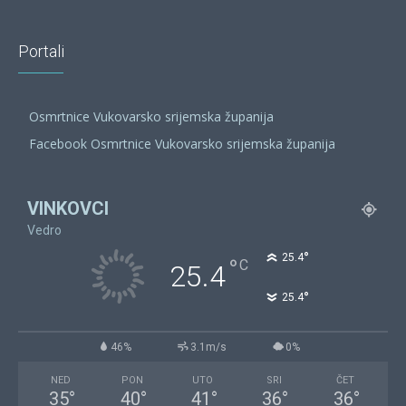
Portali
Osmrtnice Vukovarsko srijemska županija
Facebook Osmrtnice Vukovarsko srijemska županija
VINKOVCI
Vedro
°
25.4
°
C
25.4
°
25.4
46%
3.1m/s
0%
NED
PON
UTO
SRI
ČET
35
°
40
°
41
°
36
°
36
°