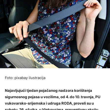
Foto: pixabay ilustracija
Najavljujući tjedan pojačanog nadzora korištenja
sigurnosnog pojasa u vozilima, od 4. do 10. travnja, PU
vukovarsko-srijemska i udruga RODA, proveli su u
subotu, 26. ožujka, u Vinkovcima, preventivnu akciju