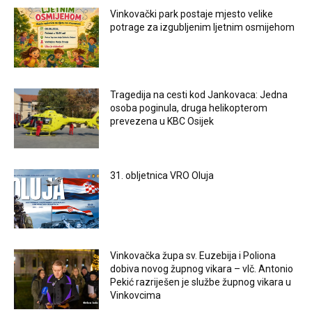
Vinkovački park postaje mjesto velike
potrage za izgubljenim ljetnim osmijehom
Tragedija na cesti kod Jankovaca: Jedna
osoba poginula, druga helikopterom
prevezena u KBC Osijek
31. obljetnica VRO Oluja
Vinkovačka župa sv. Euzebija i Poliona
dobiva novog župnog vikara – vlč. Antonio
Pekić razriješen je službe župnog vikara u
Vinkovcima