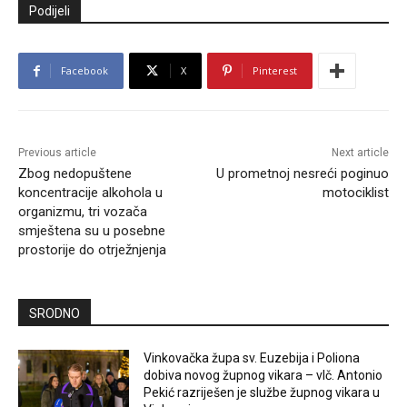
Podijeli
Facebook
X
Pinterest
Previous article
Next article
Zbog nedopuštene
U prometnoj nesreći poginuo
koncentracije alkohola u
motociklist
organizmu, tri vozača
smještena su u posebne
prostorije do otrježnjenja
SRODNO
Vinkovačka župa sv. Euzebija i Poliona
dobiva novog župnog vikara – vlč. Antonio
Pekić razriješen je službe župnog vikara u