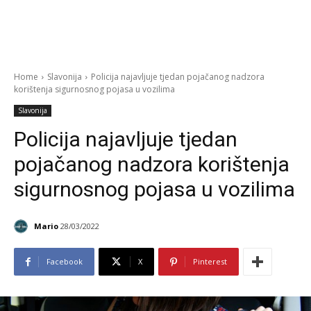
Home
Slavonija
Policija najavljuje tjedan pojačanog nadzora
korištenja sigurnosnog pojasa u vozilima
Slavonija
Policija najavljuje tjedan
pojačanog nadzora korištenja
sigurnosnog pojasa u vozilima
Mario
28/03/2022
Facebook
X
Pinterest