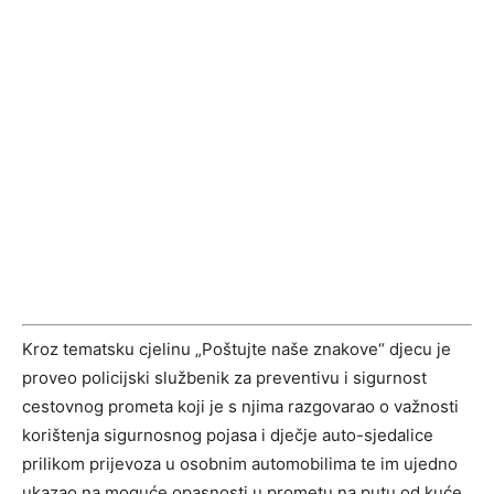
Kroz tematsku cjelinu „Poštujte naše znakove“ djecu je
proveo policijski službenik za preventivu i sigurnost
cestovnog prometa koji je s njima razgovarao o važnosti
korištenja sigurnosnog pojasa i dječje auto-sjedalice
prilikom prijevoza u osobnim automobilima te im ujedno
ukazao na moguće opasnosti u prometu na putu od kuće