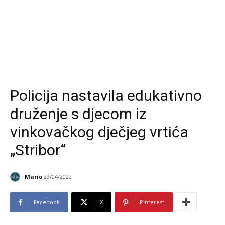
Policija nastavila edukativno
druženje s djecom iz
vinkovačkog dječjeg vrtića
„Stribor“
Mario
29/04/2022
Facebook
X
Pinterest