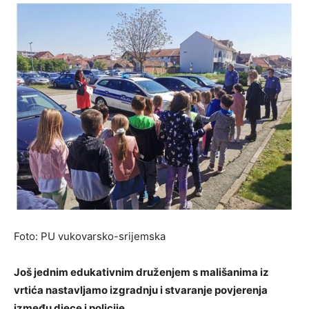
Foto: PU vukovarsko-srijemska
Još jednim edukativnim druženjem s mališanima iz
vrtića nastavljamo izgradnju i stvaranje povjerenja
između djece i policije.