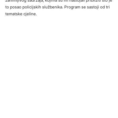
zanimljivog sadržaja, kojima su im nastojali približiti što je
to posao policijskih službenika. Program se sastoji od tri
tematske cjeline.