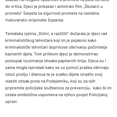
do vrtića. Djeci je prikazan i animirani film „Školarci u
prometu“ Savjeta za sigurnost prometa na cestama
Vukovarsko-srijemske županije.
Tematska cjelina „Slični, a različiti“ dočarala je djeci rad
kriminalističkog tehničara koji im je pojasnio kako
kriminalistički tehničari doprinose otkrivanju počinitelja
kaznenih djela. Tom prilikom djeci je demonstrirao
postupak izuzimanja otisaka papilarnih linija. Djeca su i
sama mogla isprobati kako se uz pomoć praška otkrivaju
otisci prstiju i dlanova te je svatko dijete izradilo svoj
vlastiti otisak prsta na Podsjetniku, koji su za njih
pripremile policijske službenice za prevenciju, kako bi im
ostala simbolična uspomena na njihov posjet Policijskoj
upravi.