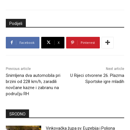
Podijeli
Facebook
X
Pinterest
Previous article
Next article
Snimljena dva automobila pri
U Rijeci otvorene 26. Plazma
brzini od 228 km/h, zaradili
Sportske igre mladih
novčane kazne i zabranu na
području RH
SRODNO
Vinkovačka župa sv. Euzebija i Poliona