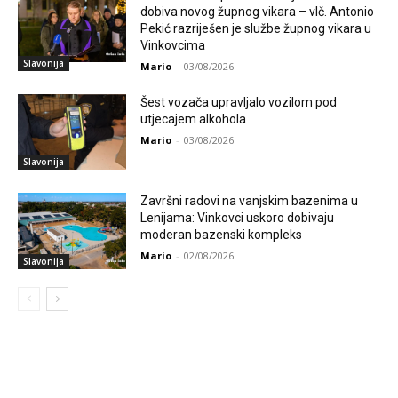
dobiva novog župnog vikara – vlč. Antonio
Pekić razriješen je službe župnog vikara u
Vinkovcima
Slavonija
Mario
-
03/08/2026
Šest vozača upravljalo vozilom pod
utjecajem alkohola
Mario
-
03/08/2026
Slavonija
Završni radovi na vanjskim bazenima u
Lenijama: Vinkovci uskoro dobivaju
moderan bazenski kompleks
Mario
-
02/08/2026
Slavonija