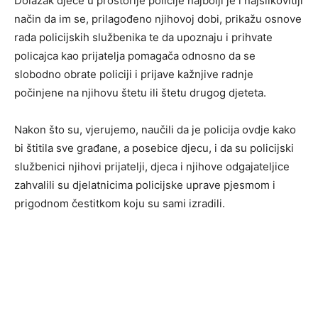
Dolazak djece u prostorije policije najbolji je i najslikovitiji
način da im se, prilagođeno njihovoj dobi, prikažu osnove
rada policijskih službenika te da upoznaju i prihvate
policajca kao prijatelja pomagača odnosno da se
slobodno obrate policiji i prijave kažnjive radnje
počinjene na njihovu štetu ili štetu drugog djeteta.
Nakon što su, vjerujemo, naučili da je policija ovdje kako
bi štitila sve građane, a posebice djecu, i da su policijski
službenici njihovi prijatelji, djeca i njihove odgajateljice
zahvalili su djelatnicima policijske uprave pjesmom i
prigodnom čestitkom koju su sami izradili.