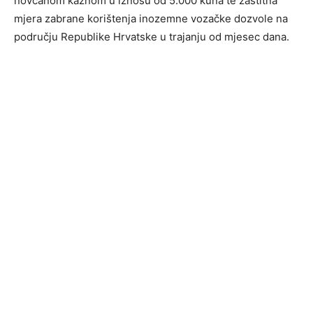
novčanom kaznom u iznosu od 5.000 kuna te zaštitna
mjera zabrane korištenja inozemne vozačke dozvole na
području Republike Hrvatske u trajanju od mjesec dana.