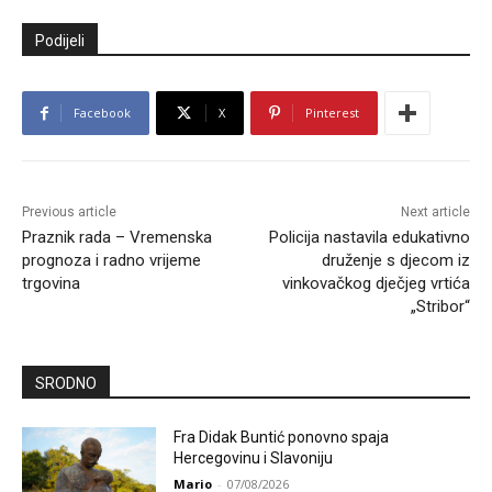
Podijeli
Facebook
X
Pinterest
Previous article
Next article
Praznik rada – Vremenska
Policija nastavila edukativno
prognoza i radno vrijeme
druženje s djecom iz
trgovina
vinkovačkog dječjeg vrtića
„Stribor“
SRODNO
Fra Didak Buntić ponovno spaja
Hercegovinu i Slavoniju
Mario
-
07/08/2026