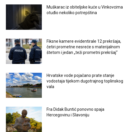
Muškarac iz obiteljske kuće u Vinkovcima
otuđio nekoliko potrepština
Fiksne kamere evidentirale 12 prekršaja,
četiri prometne nesreće s materijalnom
štetom i jedan „teži prometni prekršaj“
Hrvatske vode pojačano prate stanje
vodostaja tijekom dugotrajnog toplinskog
vala
Fra Didak Buntić ponovno spaja
Hercegovinu i Slavoniju