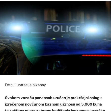
Foto: Ilustracija pixabay
Svakom vozaču ponaosob uručen je prekršajni nalog s
izrečenom novčanom kaznom u iznosu od 5.000 kuna
te zaštitna mjera zabrane korištenja inozemne vozačke