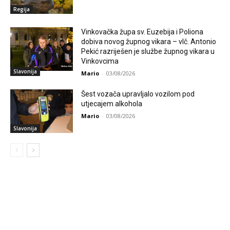
Regija
Vinkovačka župa sv. Euzebija i Poliona
dobiva novog župnog vikara – vlč. Antonio
Pekić razriješen je službe župnog vikara u
Vinkovcima
Slavonija
Mario
-
03/08/2026
Šest vozača upravljalo vozilom pod
utjecajem alkohola
Mario
-
03/08/2026
Slavonija