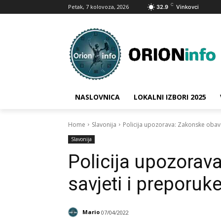
C
Petak, 7 kolovoza, 2026
32.9
Vinkovci
NASLOVNICA
LOKALNI IZBORI 2025
Home
Slavonija
Policija upozorava: Zakonske obavez
Slavonija
Policija upozorav
savjeti i preporuke
Mario
07/04/2022