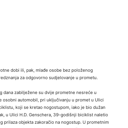
ivotne dobi ili, pak, mlađe osobe bez položenog
redznanja za odgovorno sudjelovanje u prometu.
g dana zabilježene su dvije prometne nesreće u
je osobni automobil, pri uključivanju u promet u Ulici
iklistu, koji se kretao nogostupom, iako je bio dužan
k, u Ulici H.D. Genschera, 39-godišnji biciklist naletio
og prilaza objekta zakoračio na nogostup. U prometnim