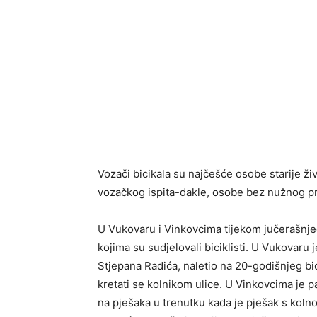
Vozači bicikala su najčešće osobe starije ž
vozačkog ispita-dakle, osobe bez nužnog p
U Vukovaru i Vinkovcima tijekom jučerašnje
kojima su sudjelovali biciklisti. U Vukovaru 
Stjepana Radića, naletio na 20-godišnjeg bic
kretati se kolnikom ulice. U Vinkovcima je pa
na pješaka u trenutku kada je pješak s koln