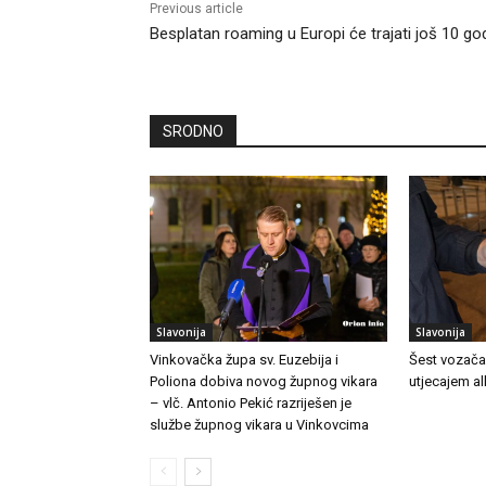
Previous article
Besplatan roaming u Europi će trajati još 10 go
SRODNO
Slavonija
Slavonija
Vinkovačka župa sv. Euzebija i
Šest vozača
Poliona dobiva novog župnog vikara
utjecajem a
– vlč. Antonio Pekić razriješen je
službe župnog vikara u Vinkovcima