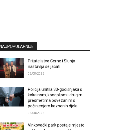
NAJPOPULARNIJE
Prijateljstvo Cerne i Slunja
nastavlja se jačati
06/08/2026
Policija uhitila 33-godišnjaka s
kokainom, konopljom i drugim
predmetima povezanim s
počinjenjem kaznenih djela
06/08/2026
Vinkovački park postaje mjesto