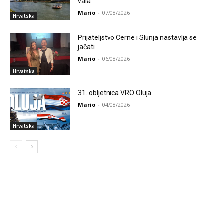
vala
Mario
-
07/08/2026
Hrvatska
Prijateljstvo Cerne i Slunja nastavlja se
jačati
Mario
-
06/08/2026
Hrvatska
31. obljetnica VRO Oluja
Mario
-
04/08/2026
Hrvatska