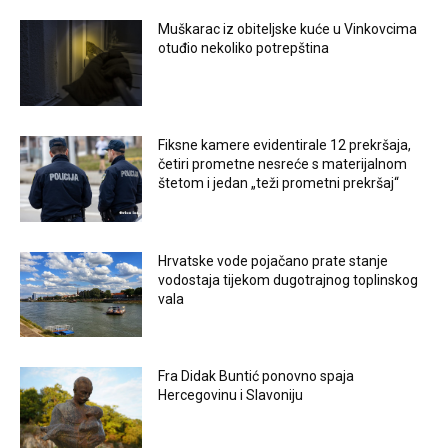
Muškarac iz obiteljske kuće u Vinkovcima
otuđio nekoliko potrepština
Fiksne kamere evidentirale 12 prekršaja,
četiri prometne nesreće s materijalnom
štetom i jedan „teži prometni prekršaj“
Hrvatske vode pojačano prate stanje
vodostaja tijekom dugotrajnog toplinskog
vala
Fra Didak Buntić ponovno spaja
Hercegovinu i Slavoniju