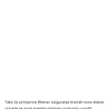
Tako će primjerice Wiener osiguranje kreirati nove dobne
razrede te nove premije planiraju postupno uvoditi.