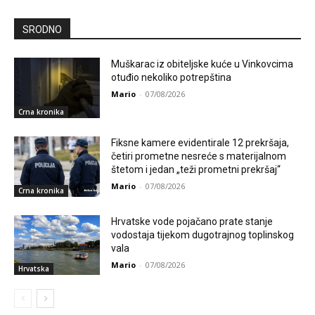
SRODNO
Muškarac iz obiteljske kuće u Vinkovcima
otuđio nekoliko potrepština
Mario
-
07/08/2026
Crna kronika
Fiksne kamere evidentirale 12 prekršaja,
četiri prometne nesreće s materijalnom
štetom i jedan „teži prometni prekršaj“
Mario
-
07/08/2026
Crna kronika
Hrvatske vode pojačano prate stanje
vodostaja tijekom dugotrajnog toplinskog
vala
Mario
-
07/08/2026
Hrvatska