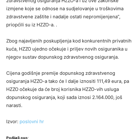
zdravstvenog osiguranja HZZO-a i uz ove zakonske
izmjene koje se odnose na sudjelovanje u troškovima
zdravstvene zaštite i nadalje ostati nepromijenjena”,
priopćili su iz HZZO-a. .
Zbog najavljenih poskupljenja kod konkurentnih privatnih
kuća, HZZO ujedno očekuje i priljev novih osiguranika u
njegov sustav dopunskog zdravstvenog osiguranja.
Cijena godišnje premije dopunskog zdravstvenog
osiguranja HZZO-a tako će I dalje iznositi 111,49 eura, pa
HZZO očekuje da će broj korisnika HZZO-vih usluga
dopunskog osiguranja, koji sada iznosi 2.164.000, još
narasti.
Izvor:
poslovni hr
Podijeli ovo: