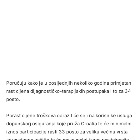
Poručuju kako je u posljednjih nekoliko godina primjetan
rast cijena dijagnostičko-terapijskih postupaka I to za 34
posto.
Porast cijene troškova odrazit će se i na korisnike usluga
dopunskog osiguranja koje pruža Croatia te će minimalni
iznos participacije rasti 33 posto za veliku većinu vrsta
zdravstvene zaštite te će maksimalni iznos participacije