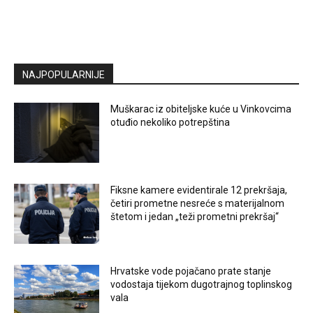
NAJPOPULARNIJE
Muškarac iz obiteljske kuće u Vinkovcima
otuđio nekoliko potrepština
Fiksne kamere evidentirale 12 prekršaja,
četiri prometne nesreće s materijalnom
štetom i jedan „teži prometni prekršaj“
Hrvatske vode pojačano prate stanje
vodostaja tijekom dugotrajnog toplinskog
vala