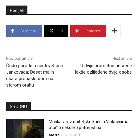
Podijeli
Facebook
X
Pinterest
Previous article
Next article
Čudo prirode u centru Starih
U dvije prometne nesreće
Jankovaca: Deset malih
lakše ozlijeđene dvije osobe
ušara pronašlo dom na
starom orahu
SRODNO
Muškarac iz obiteljske kuće u Vinkovcima
otuđio nekoliko potrepština
Mario
-
07/08/2026