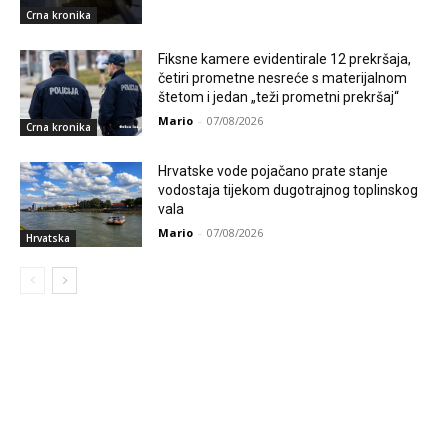
Crna kronika
Fiksne kamere evidentirale 12 prekršaja,
četiri prometne nesreće s materijalnom
štetom i jedan „teži prometni prekršaj“
Mario
-
07/08/2026
Crna kronika
Hrvatske vode pojačano prate stanje
vodostaja tijekom dugotrajnog toplinskog
vala
Mario
-
07/08/2026
Hrvatska