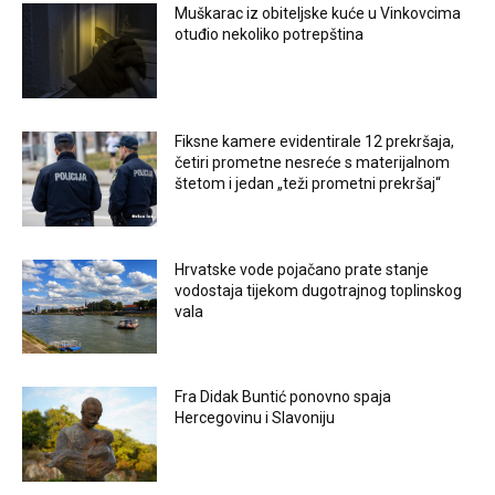
Muškarac iz obiteljske kuće u Vinkovcima
otuđio nekoliko potrepština
Fiksne kamere evidentirale 12 prekršaja,
četiri prometne nesreće s materijalnom
štetom i jedan „teži prometni prekršaj“
Hrvatske vode pojačano prate stanje
vodostaja tijekom dugotrajnog toplinskog
vala
Fra Didak Buntić ponovno spaja
Hercegovinu i Slavoniju