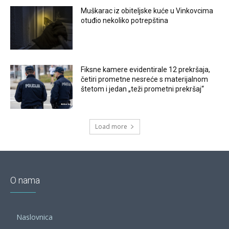
Muškarac iz obiteljske kuće u Vinkovcima
otuđio nekoliko potrepština
Fiksne kamere evidentirale 12 prekršaja,
četiri prometne nesreće s materijalnom
štetom i jedan „teži prometni prekršaj“
Load more
O nama
Naslovnica