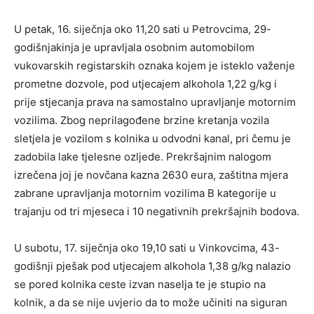
U petak, 16. siječnja oko 11,20 sati u Petrovcima, 29-
godišnjakinja je upravljala osobnim automobilom
vukovarskih registarskih oznaka kojem je isteklo važenje
prometne dozvole, pod utjecajem alkohola 1,22 g/kg i
prije stjecanja prava na samostalno upravljanje motornim
vozilima. Zbog neprilagođene brzine kretanja vozila
sletjela je vozilom s kolnika u odvodni kanal, pri čemu je
zadobila lake tjelesne ozljede. Prekršajnim nalogom
izrečena joj je novčana kazna 2630 eura, zaštitna mjera
zabrane upravljanja motornim vozilima B kategorije u
trajanju od tri mjeseca i 10 negativnih prekršajnih bodova.
U subotu, 17. siječnja oko 19,10 sati u Vinkovcima, 43-
godišnji pješak pod utjecajem alkohola 1,38 g/kg nalazio
se pored kolnika ceste izvan naselja te je stupio na
kolnik, a da se nije uvjerio da to može učiniti na siguran