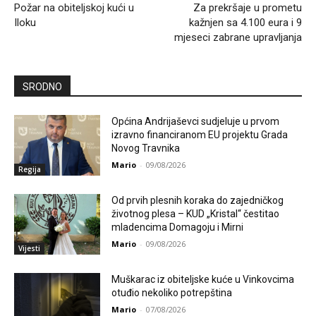
Požar na obiteljskoj kući u
Za prekršaje u prometu
Iloku
kažnjen sa 4.100 eura i 9
mjeseci zabrane upravljanja
SRODNO
Općina Andrijaševci sudjeluje u prvom
izravno financiranom EU projektu Grada
Novog Travnika
Mario
-
09/08/2026
Regija
Od prvih plesnih koraka do zajedničkog
životnog plesa – KUD „Kristal“ čestitao
mladencima Domagoju i Mirni
Mario
-
09/08/2026
Vijesti
Muškarac iz obiteljske kuće u Vinkovcima
otuđio nekoliko potrepština
Mario
-
07/08/2026