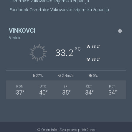
Osmrtnice Vukovarsko srijemska županija
Facebook Osmrtnice Vukovarsko srijemska županija
VINKOVCI
Vedro
°
33.2
°
C
33.2
°
33.2
27%
2.4m/s
0%
PON
UTO
SRI
ČET
PET
37
°
40
°
35
°
34
°
34
°
© Orion Info | Sva prava pridržana