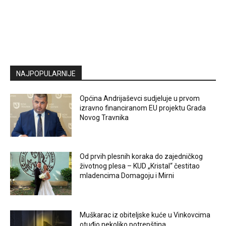
NAJPOPULARNIJE
Općina Andrijaševci sudjeluje u prvom
izravno financiranom EU projektu Grada
Novog Travnika
Od prvih plesnih koraka do zajedničkog
životnog plesa – KUD „Kristal“ čestitao
mladencima Domagoju i Mirni
Muškarac iz obiteljske kuće u Vinkovcima
otuđio nekoliko potrepština