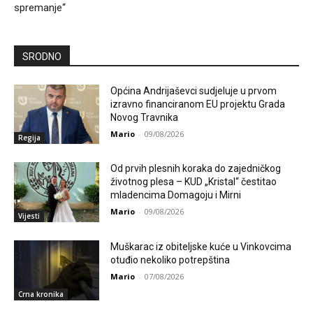
spremanje“
SRODNO
Općina Andrijaševci sudjeluje u prvom
izravno financiranom EU projektu Grada
Novog Travnika
Mario
-
09/08/2026
Regija
Od prvih plesnih koraka do zajedničkog
životnog plesa – KUD „Kristal“ čestitao
mladencima Domagoju i Mirni
Mario
-
09/08/2026
Vijesti
Muškarac iz obiteljske kuće u Vinkovcima
otuđio nekoliko potrepština
Mario
-
07/08/2026
Crna kronika