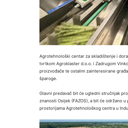
Agrotehnološki centar za skladištenje i dorad
tvrtkom Agroklaster d.o.o. i Zadrugom Vinko
proizvođače te ostalim zainteresirane građa
šparoge.
Glavni predavač bit će ugledni stručnjak pro
znanosti Osijek (FAZOS), a bit će održano u 
prostorijama Agrotehnološkog centra u Indus