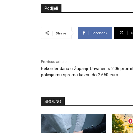
Podijeli
Facebook
X
Share
Previous article
Rekorder dana u Županji: Uhvaćen s 2,06 promil
policija mu sprema kaznu do 2.650 eura
SRODNO