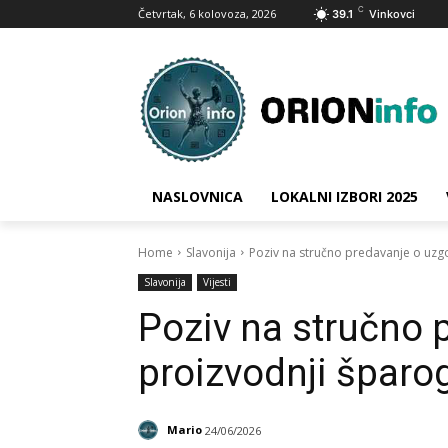
C
Četvrtak, 6 kolovoza, 2026
39.1
Vinkovci
NASLOVNICA
LOKALNI IZBORI 2025
Home
Slavonija
Poziv na stručno predavanje o uzgo
Slavonija
Vijesti
Poziv na stručno 
proizvodnji šparo
Mario
24/06/2026