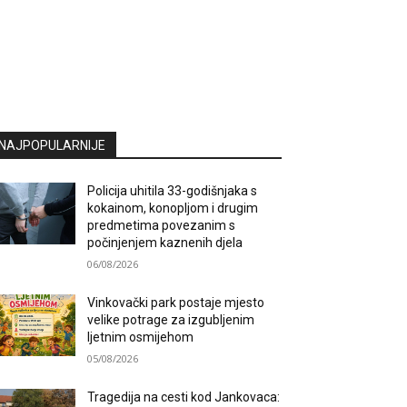
NAJPOPULARNIJE
Policija uhitila 33-godišnjaka s
kokainom, konopljom i drugim
predmetima povezanim s
počinjenjem kaznenih djela
06/08/2026
Vinkovački park postaje mjesto
velike potrage za izgubljenim
ljetnim osmijehom
05/08/2026
Tragedija na cesti kod Jankovaca: