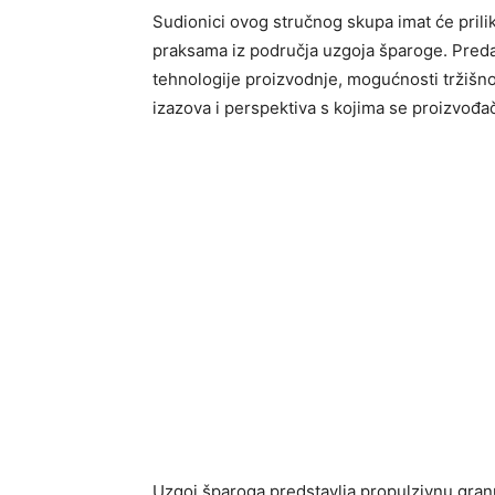
Sudionici ovog stručnog skupa imat će prili
praksama iz područja uzgoja šparoge. Pred
tehnologije proizvodnje, mogućnosti tržišno
izazova i perspektiva s kojima se proizvođa
Uzgoj šparoga predstavlja propulzivnu gran