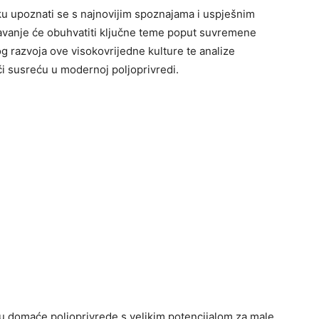
ku upoznati se s najnovijim spoznajama i uspješnim
avanje će obuhvatiti ključne teme poput suvremene
g razvoja ove visokovrijedne kulture te analize
či susreću u modernoj poljoprivredi.
u domaće poljoprivrede s velikim potencijalom za male