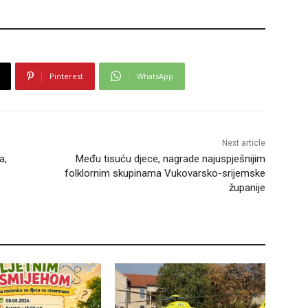
Pinterest
WhatsApp
Next article
a,
Među tisuću djece, nagrade najuspješnijim
folklornim skupinama Vukovarsko-srijemske
županije