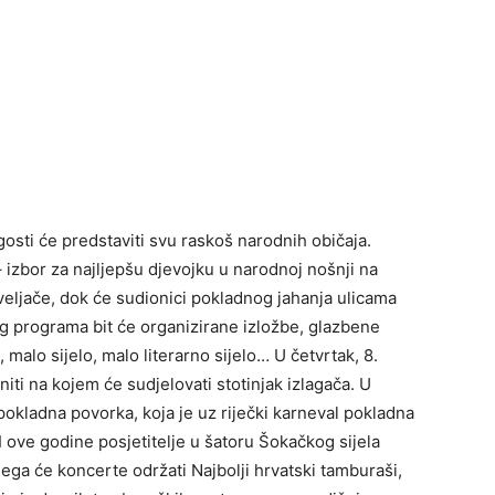
gosti će predstaviti svu raskoš narodnih običaja.
 izbor za najljepšu djevojku u narodnoj nošnji na
eljače, dok će sudionici pokladnog jahanja ulicama
eg programa bit će organizirane izložbe, glazbene
 malo sijelo, malo literarno sijelo… U četvrtak, 8.
niti na kojem će sudjelovati stotinjak izlagača. U
 pokladna povorka, koja je uz riječki karneval pokladna
 ove godine posjetitelje u šatoru Šokačkog sijela
ga će koncerte održati Najbolji hrvatski tamburaši,