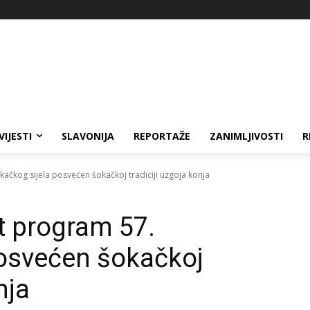
VIJESTI
SLAVONIJA
REPORTAŽE
ZANIMLJIVOSTI
R
ačkog sijela posvećen šokačkoj tradiciji uzgoja konja
t program 57.
posvećen šokačkoj
nja