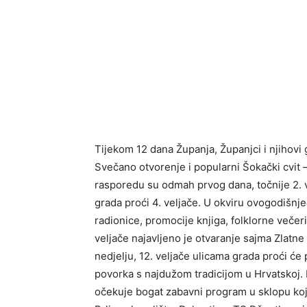
Tijekom 12 dana Županja, Županjci i njihovi 
Svečano otvorenje i popularni Šokački cvit –
rasporedu su odmah prvog dana, točnije 2. v
grada proći 4. veljače. U okviru ovogodišnj
radionice, promocije knjiga, folklorne večeri,
veljače najavljeno je otvaranje sajma Zlatne 
nedjelju, 12. veljače ulicama grada proći će
povorka s najdužom tradicijom u Hrvatskoj. I
očekuje bogat zabavni program u sklopu koje