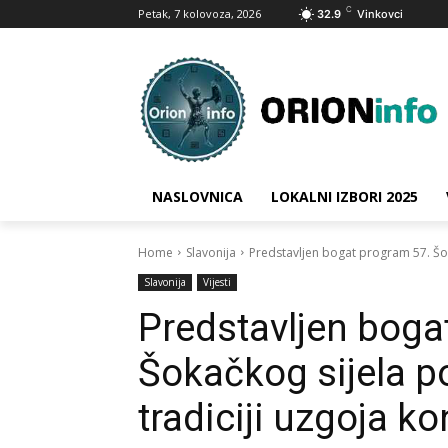
C
Petak, 7 kolovoza, 2026
32.9
Vinkovci
NASLOVNICA
LOKALNI IZBORI 2025
Home
Slavonija
Predstavljen bogat program 57. Šok
Slavonija
Vijesti
Predstavljen boga
Šokačkog sijela 
tradiciji uzgoja ko