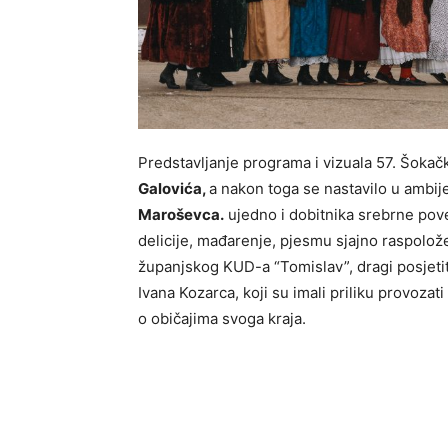
Predstavljanje programa i vizuala 57. Šokač
Galovića,
a nakon toga se nastavilo u ambi
Maroševca.
ujedno i dobitnika srebrne pov
delicije, mađarenje, pjesmu sjajno raspolož
županjskog KUD-a “Tomislav”, dragi posjetite
Ivana Kozarca, koji su imali priliku provozati
o običajima svoga kraja.