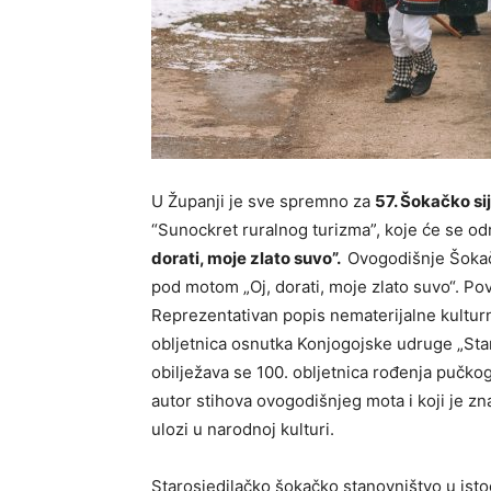
U Županji je sve spremno za
57. Šokačko si
“Sunockret ruralnog turizma”, koje će se od
dorati, moje zlato suvo”.
Ovogodišnje Šokačk
pod motom „Oj, dorati, moje zlato suvo“. P
Reprezentativan popis nematerijalne kultur
obljetnica osnutka Konjogojske udruge „Star
obilježava se 100. obljetnica rođenja pučkog
autor stihova ovogodišnjeg mota i koji je zn
ulozi u narodnoj kulturi.
Starosjedilačko šokačko stanovništvo u isto