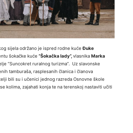
kog sijela održano je ispred rodne kuće
Đuke
jentu šokačke kuće
“Šokačka lady”,
vlasnika
Marka
elje “Suncokret ruralnog turizma”. Uz slavonske
enih tamburaša, rasplesanih članica i članova
lji bili su i učenici jednog razreda Osnovne škole
 se kolima, zajahati konja te na terenskoj nastaviti učiti