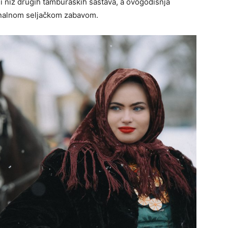
 i niz drugih tamburaških sastava, a ovogodišnja
cionalnom seljačkom zabavom.