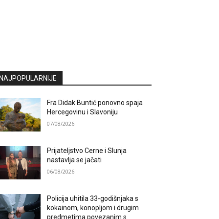
NAJPOPULARNIJE
Fra Didak Buntić ponovno spaja
Hercegovinu i Slavoniju
07/08/2026
Prijateljstvo Cerne i Slunja
nastavlja se jačati
06/08/2026
Policija uhitila 33-godišnjaka s
kokainom, konopljom i drugim
predmetima povezanim s