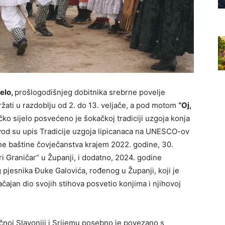
jelo,
prošlogodišnjeg dobitnika srebrne povelje
ržati u razdoblju od 2. do 13. veljače, a pod motom
“Oj,
o sijelo posvećeno je šokačkoj tradiciji uzgoja konja
ovod su upis Tradicije uzgoja lipicanaca na UNESCO-ov
ne baštine čovječanstva krajem 2022. godine, 30.
i Graničar“ u Županji, i dodatno, 2024. godine
 pjesnika Đuke Galovića, rođenog u Županji, koji je
ačajan dio svojih stihova posvetio konjima i njihovoj
čnoj Slavoniji i Srijemu posebno je povezano s