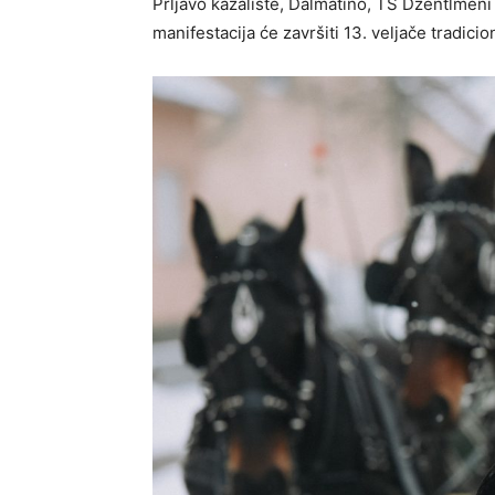
Prljavo kazalište, Dalmatino, TS Džentlmeni
manifestacija će završiti 13. veljače tradi