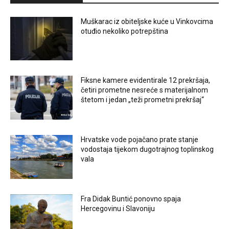
Muškarac iz obiteljske kuće u Vinkovcima
otuđio nekoliko potrepština
Fiksne kamere evidentirale 12 prekršaja,
četiri prometne nesreće s materijalnom
štetom i jedan „teži prometni prekršaj“
Hrvatske vode pojačano prate stanje
vodostaja tijekom dugotrajnog toplinskog
vala
Fra Didak Buntić ponovno spaja
Hercegovinu i Slavoniju