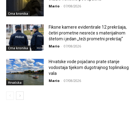
Mario
-
07/08/2026
Crna kronika
Fiksne kamere evidentirale 12 prekršaja,
četiri prometne nesreće s materijalnom
štetom i jedan „teži prometni prekršaj“
Mario
-
07/08/2026
Crna kronika
Hrvatske vode pojačano prate stanje
vodostaja tijekom dugotrajnog toplinskog
vala
Mario
-
07/08/2026
Hrvatska