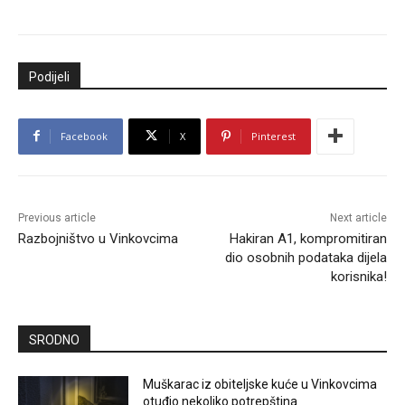
Podijeli
Facebook
X
Pinterest
Previous article
Next article
Razbojništvo u Vinkovcima
Hakiran A1, kompromitiran
dio osobnih podataka dijela
korisnika!
SRODNO
Muškarac iz obiteljske kuće u Vinkovcima
otuđio nekoliko potrepština