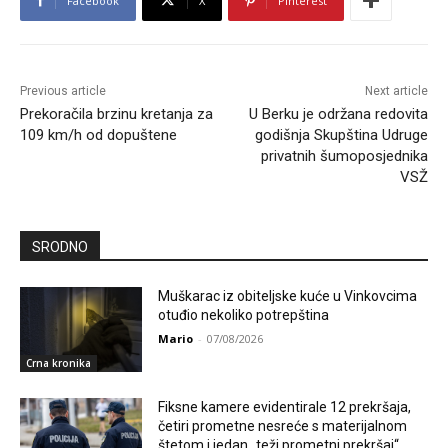
Facebook
X
Pinterest
Previous article
Next article
Prekoračila brzinu kretanja za
U Berku je održana redovita
109 km/h od dopuštene
godišnja Skupština Udruge
privatnih šumoposjednika
VSŽ
SRODNO
Muškarac iz obiteljske kuće u Vinkovcima
otuđio nekoliko potrepština
Mario
-
07/08/2026
Crna kronika
Fiksne kamere evidentirale 12 prekršaja,
četiri prometne nesreće s materijalnom
štetom i jedan „teži prometni prekršaj“