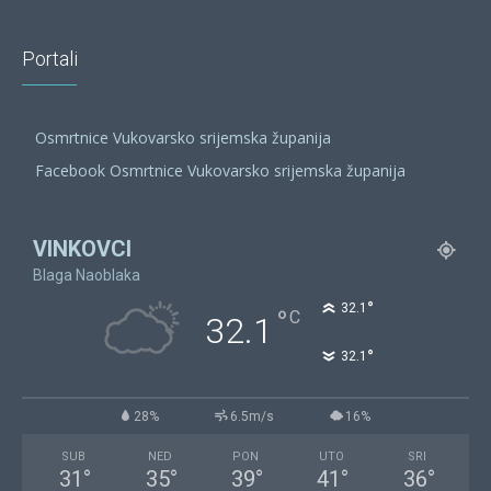
Portali
Osmrtnice Vukovarsko srijemska županija
Facebook Osmrtnice Vukovarsko srijemska županija
VINKOVCI
Blaga Naoblaka
°
32.1
°
C
32.1
°
32.1
28%
6.5m/s
16%
SUB
NED
PON
UTO
SRI
31
°
35
°
39
°
41
°
36
°