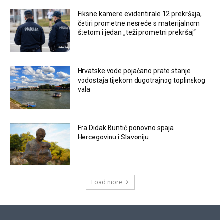
Fiksne kamere evidentirale 12 prekršaja,
četiri prometne nesreće s materijalnom
štetom i jedan „teži prometni prekršaj“
Hrvatske vode pojačano prate stanje
vodostaja tijekom dugotrajnog toplinskog
vala
Fra Didak Buntić ponovno spaja
Hercegovinu i Slavoniju
Load more