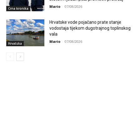
Mario
-
07/08/2026
Crna kronika
Hrvatske vode pojačano prate stanje
vodostaja tijekom dugotrajnog toplinskog
vala
Mario
-
07/08/2026
Hrvatska