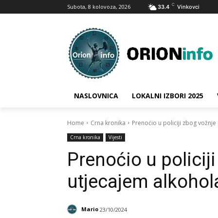
C
Subota, 8 kolovoza, 2026
33.4
Vinkovci
NASLOVNICA
LOKALNI IZBORI 2025
Home
Crna kronika
Prenoćio u policiji zbog vožnj
Crna kronika
Vijesti
Prenoćio u policij
utjecajem alkohol
Mario
23/10/2024