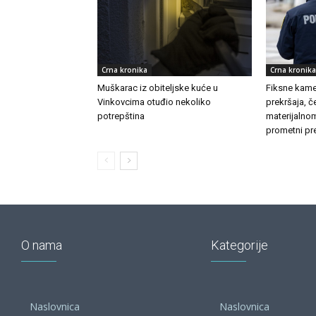
Crna kronika
Crna kronika
Muškarac iz obiteljske kuće u
Fiksne kamer
Vinkovcima otuđio nekoliko
prekršaja, č
potrepština
materijalnom
prometni pre
O nama
Kategorije
Naslovnica
Naslovnica