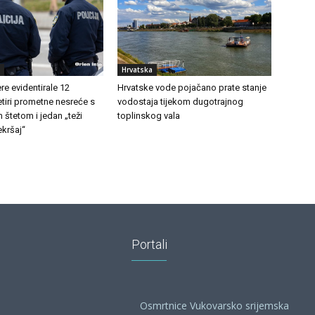
Hrvatska
e evidentirale 12
Hrvatske vode pojačano prate stanje
etiri prometne nesreće s
vodostaja tijekom dugotrajnog
 štetom i jedan „teži
toplinskog vala
kršaj“
Portali
Osmrtnice Vukovarsko srijemska