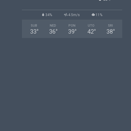
34%
4.5m/s
11%
SUB
NED
PON
UTO
SRI
33
°
36
°
39
°
42
°
38
°