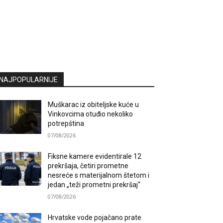
NAJPOPULARNIJE
Muškarac iz obiteljske kuće u
Vinkovcima otuđio nekoliko
potrepština
07/08/2026
Fiksne kamere evidentirale 12
prekršaja, četiri prometne
nesreće s materijalnom štetom i
jedan „teži prometni prekršaj“
07/08/2026
Hrvatske vode pojačano prate