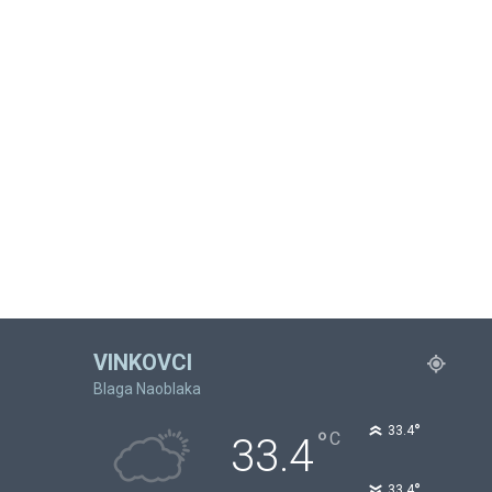
VINKOVCI
Blaga Naoblaka
°
33.4
°
C
33.4
°
33.4