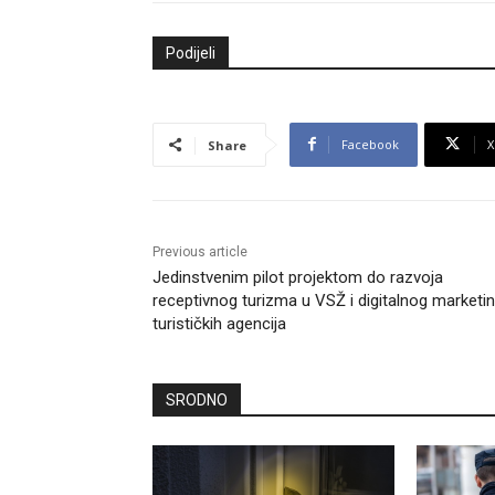
Podijeli
Facebook
X
Share
Previous article
Jedinstvenim pilot projektom do razvoja
receptivnog turizma u VSŽ i digitalnog marketi
turističkih agencija
SRODNO