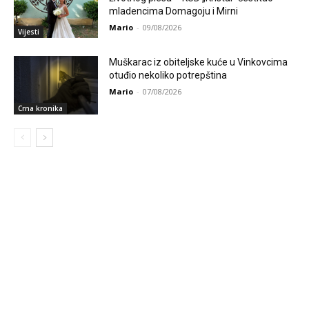
mladencima Domagoju i Mirni
Mario
-
09/08/2026
Vijesti
Muškarac iz obiteljske kuće u Vinkovcima
otuđio nekoliko potrepština
Mario
-
07/08/2026
Crna kronika