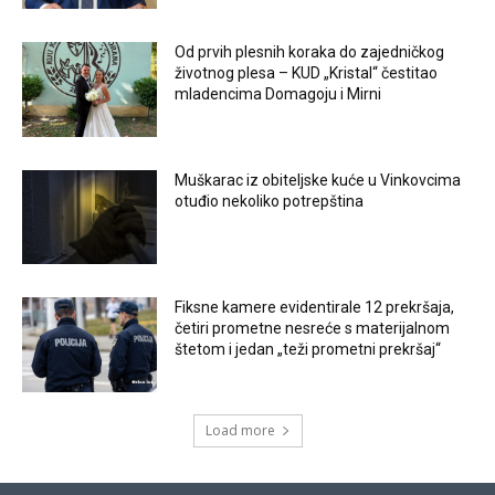
Od prvih plesnih koraka do zajedničkog
životnog plesa – KUD „Kristal“ čestitao
mladencima Domagoju i Mirni
Muškarac iz obiteljske kuće u Vinkovcima
otuđio nekoliko potrepština
Fiksne kamere evidentirale 12 prekršaja,
četiri prometne nesreće s materijalnom
štetom i jedan „teži prometni prekršaj“
Load more