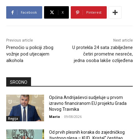
Facebook
X
Pinterest
Previous article
Next article
Prenoćio u policiji zbog
U protekla 24 sata zabilježene
vožnje pod utjecajem
četiri prometne nesreće,
alkohola
jedna osoba lakše ozlijeđena
SRODNO
Općina Andrijaševci sudjeluje u prvom
izravno financiranom EU projektu Grada
Novog Travnika
Mario
-
09/08/2026
Regija
Od prvih plesnih koraka do zajedničkog
životnog plesa – KUD „Kristal“ čestitao