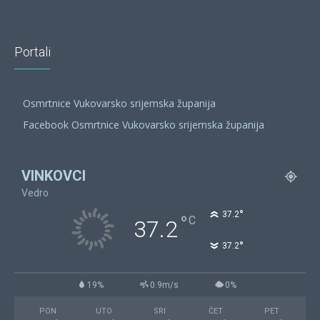
Portali
Osmrtnice Vukovarsko srijemska županija
Facebook Osmrtnice Vukovarsko srijemska županija
VINKOVCI
Vedro
°
37.2
°
C
37.2
°
37.2
19%
0.9m/s
0%
PON
UTO
SRI
ČET
PET