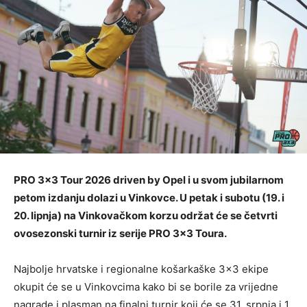
PRO 3×3 Tour 2026 driven by Opel i u svom jubilarnom
petom izdanju dolazi u Vinkovce. U petak i subotu (19. i
20. lipnja) na Vinkovačkom korzu održat će se četvrti
ovosezonski turnir iz serije PRO 3×3 Toura.
Najbolje hrvatske i regionalne košarkaške 3×3 ekipe
okupit će se u Vinkovcima kako bi se borile za vrijedne
nagrade i plasman na finalni turnir koji će se 31. srpnja i 1.