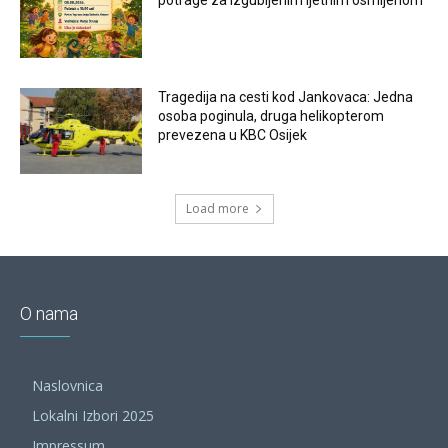
potrage za izgubljenim ljetnim osmijehom
Tragedija na cesti kod Jankovaca: Jedna
osoba poginula, druga helikopterom
prevezena u KBC Osijek
Load more
O nama
Naslovnica
Lokalni Izbori 2025
Impressum