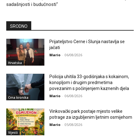
sadašnjosti i budućnosti“
SRODNO
Prijateljstvo Cerne i Slunja nastavlja se
jačati
Mario
-
06/08/2026
Hrvatska
Policija uhitila 33-godišnjaka s kokainom,
konopljom i drugim predmetima
povezanim s počinjenjem kaznenih djela
Mario
-
06/08/2026
Crna kronika
Vinkovački park postaje mjesto velike
potrage za izgubljenim ljetnim osmijehom
Mario
-
05/08/2026
Vijesti