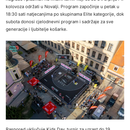
kolovoza održati u Novalji. Program započinje u petak u
18:30 sati natjecanjima po skupinama Elite kategorije, dok
subota donosi cjelodnevni program i sadržaje za sve
generacije i ljubitelje košarke.
Raspored uključuje Kids Day, turnir za uzrast do 19