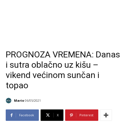
PROGNOZA VREMENA: Danas
i sutra oblačno uz kišu –
vikend većinom sunčan i
topao
Mario
06/05/2021
Facebook
X
Pinterest