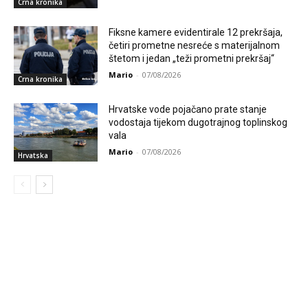
Crna kronika
Fiksne kamere evidentirale 12 prekršaja,
četiri prometne nesreće s materijalnom
štetom i jedan „teži prometni prekršaj“
Mario
-
07/08/2026
Crna kronika
Hrvatske vode pojačano prate stanje
vodostaja tijekom dugotrajnog toplinskog
vala
Mario
-
07/08/2026
Hrvatska