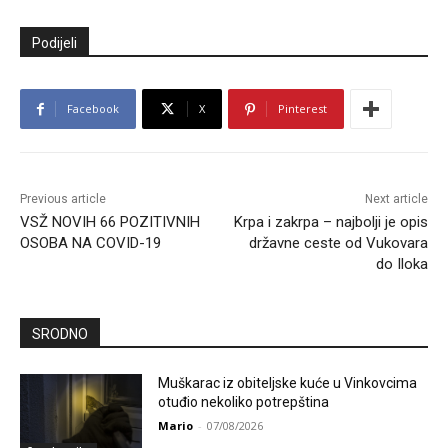
Podijeli
Facebook
X
Pinterest
Previous article
Next article
VSŽ NOVIH 66 POZITIVNIH
Krpa i zakrpa – najbolji je opis
OSOBA NA COVID-19
državne ceste od Vukovara
do Iloka
SRODNO
Muškarac iz obiteljske kuće u Vinkovcima
otuđio nekoliko potrepština
Mario
-
07/08/2026