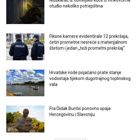
Muškarac iz obiteljske kuće u Vinkovcima
otuđio nekoliko potrepština
Fiksne kamere evidentirale 12 prekršaja,
četiri prometne nesreće s materijalnom
štetom i jedan „teži prometni prekršaj“
Hrvatske vode pojačano prate stanje
vodostaja tijekom dugotrajnog toplinskog
vala
Fra Didak Buntić ponovno spaja
Hercegovinu i Slavoniju