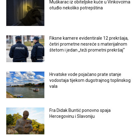
Muškarac iz obiteljske kuće u Vinkovcima
otuđio nekoliko potrepština
Fiksne kamere evidentirale 12 prekršaja,
četiri prometne nesreće s materijalnom
štetom i jedan „teži prometni prekršaj“
Hrvatske vode pojačano prate stanje
vodostaja tijekom dugotrajnog toplinskog
vala
Fra Didak Buntić ponovno spaja
Hercegovinu i Slavoniju