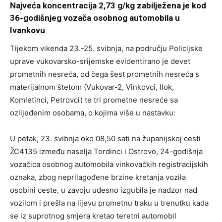
Najveća koncentracija 2,73 g/kg zabilježena je kod
36-godišnjeg vozača osobnog automobila u
Ivankovu
Tijekom vikenda 23.-25. svibnja, na području Policijske
uprave vukovarsko-srijemske evidentirano je devet
prometnih nesreća, od čega šest prometnih nesreća s
materijalnom štetom (Vukovar-2, Vinkovci, Ilok,
Komletinci, Petrovci) te tri prometne nesreće sa
ozlijeđenim osobama, o kojima više u nastavku:
U petak, 23. svibnja oko 08,50 sati na županijskoj cesti
ŽC4135 između naselja Tordinci i Ostrovo, 24-godišnja
vozačica osobnog automobila vinkovačkih registracijskih
oznaka, zbog neprilagođene brzine kretanja vozila
osobini ceste, u zavoju udesno izgubila je nadzor nad
vozilom i prešla na lijevu prometnu traku u trenutku kada
se iz suprotnog smjera kretao teretni automobil