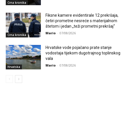
Crna kronika
Fiksne kamere evidentirale 12 prekršaja,
četiri prometne nesreće s materijalnom
štetom i jedan „teži prometni prekršaj“
Mario
-
07/08/2026
Crna kronika
Hrvatske vode pojačano prate stanje
vodostaja tijekom dugotrajnog toplinskog
vala
Mario
-
07/08/2026
Hrvatska