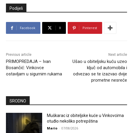
Podijeli
Facebook
X
Pinterest
Previous article
Next article
PRIMOPREDAJA – Ivan
Ušao u obiteljsku kuću uzeo
Bosančić: Vinkovce
ključ od automobila i
ostavljam u sigurnim rukama
odvezao se te izazvao dvije
prometne nesreće
SRODNO
Muškarac iz obiteljske kuće u Vinkovcima
otuđio nekoliko potrepština
Mario
-
07/08/2026