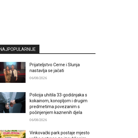
NAJPOPULARNIJE
Prijateljstvo Cerne i Slunja
nastavlja se jačati
06/08/2026
Policija uhitila 33-godišnjaka s
kokainom, konopljom i drugim
predmetima povezanim s
počinjenjem kaznenih djela
06/08/2026
Vinkovački park postaje mjesto