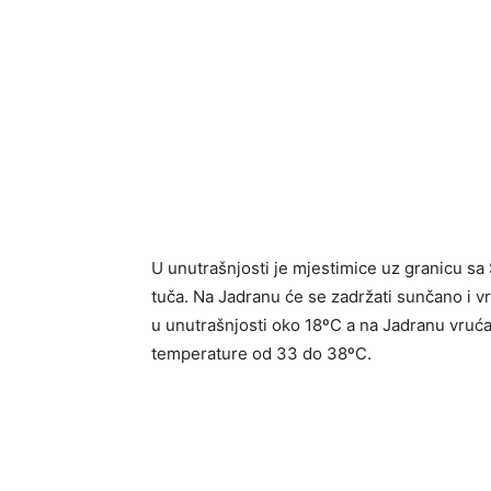
U unutrašnjosti je mjestimice uz granicu sa
tuča. Na Jadranu će se zadržati sunčano i v
u unutrašnjosti oko 18ºC a na Jadranu vru
temperature od 33 do 38ºC.