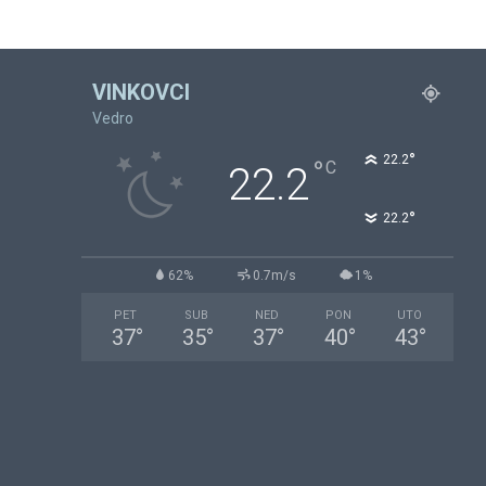
VINKOVCI
Vedro
°
22.2
°
C
22.2
°
22.2
62%
0.7m/s
1%
PET
SUB
NED
PON
UTO
37
°
35
°
37
°
40
°
43
°