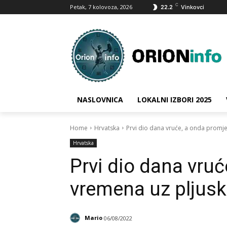
C
Petak, 7 kolovoza, 2026
22.2
Vinkovci
NASLOVNICA
LOKALNI IZBORI 2025
Home
Hrvatska
Prvi dio dana vruće, a onda promje
Hrvatska
Prvi dio dana vru
vremena uz pljusk
Mario
06/08/2022