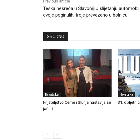
Previous article
Teška nesreća u Slavoniji:U slijetanju automobil
dvoje poginulih, troje prevezeno u bolnicu
SRODNO
Hrvatska
Hrvatska
Prijateljstvo Cerne i Slunja nastavlja se
31. obljetni
jačati