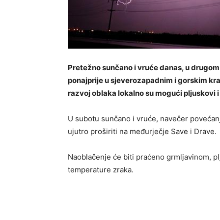
Pretežno sunčano i vruće danas, u drugom 
ponajprije u sjeverozapadnim i gorskim kr
razvoj oblaka lokalno su mogući pljuskovi i
U subotu sunčano i vruće, navečer povećanj
ujutro proširiti na međurječje Save i Drave.
Naoblačenje će biti praćeno grmljavinom, p
temperature zraka.