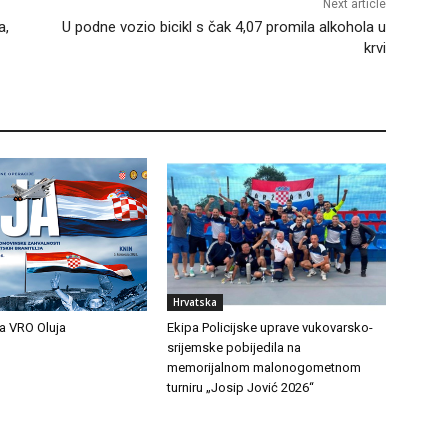
Next article
a,
U podne vozio bicikl s čak 4,07 promila alkohola u
krvi
Hrvatska
ca VRO Oluja
Ekipa Policijske uprave vukovarsko-
srijemske pobijedila na
memorijalnom malonogometnom
turniru „Josip Jović 2026“