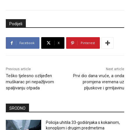
Podijeli
Facebook
X
Pinterest
Previous article
Next article
Teško tjelesno ozlijeđen
Prvi dio dana vruće, a onda
muškarac pri nepažljivom
promjena vremena uz
spaljivanju otpada
pljuskove i grmljavinu
SRODNO
Policija uhitila 33-godišnjaka s kokainom,
konopljom i drugim predmetima