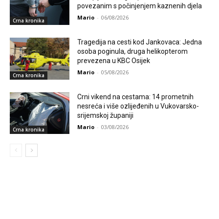
povezanim s počinjenjem kaznenih djela
Mario
-
06/08/2026
Crna kronika
Tragedija na cesti kod Jankovaca: Jedna
osoba poginula, druga helikopterom
prevezena u KBC Osijek
Mario
-
05/08/2026
Crna kronika
Crni vikend na cestama: 14 prometnih
nesreća i više ozlijeđenih u Vukovarsko-
srijemskoj županiji
Mario
-
03/08/2026
Crna kronika