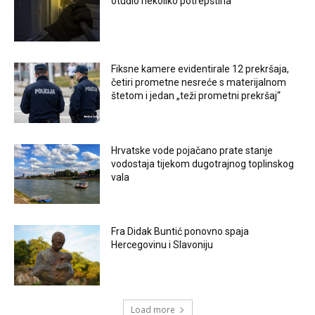
otuđio nekoliko potrepština
Fiksne kamere evidentirale 12 prekršaja,
četiri prometne nesreće s materijalnom
štetom i jedan „teži prometni prekršaj“
Hrvatske vode pojačano prate stanje
vodostaja tijekom dugotrajnog toplinskog
vala
Fra Didak Buntić ponovno spaja
Hercegovinu i Slavoniju
Load more