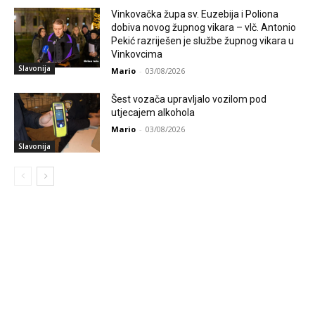
Vinkovačka župa sv. Euzebija i Poliona
dobiva novog župnog vikara – vlč. Antonio
Pekić razriješen je službe župnog vikara u
Vinkovcima
Slavonija
Mario
-
03/08/2026
Šest vozača upravljalo vozilom pod
utjecajem alkohola
Mario
-
03/08/2026
Slavonija