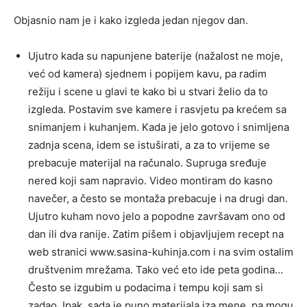
Objasnio nam je i kako izgleda jedan njegov dan.
Ujutro kada su napunjene baterije (nažalost ne moje,
već od kamera) sjednem i popijem kavu, pa radim
režiju i scene u glavi te kako bi u stvari želio da to
izgleda. Postavim sve kamere i rasvjetu pa krećem sa
snimanjem i kuhanjem. Kada je jelo gotovo i snimljena
zadnja scena, idem se istuširati, a za to vrijeme se
prebacuje materijal na računalo. Supruga sređuje
nered koji sam napravio. Video montiram do kasno
navečer, a često se montaža prebacuje i na drugi dan.
Ujutro kuham novo jelo a popodne završavam ono od
dan ili dva ranije. Zatim pišem i objavljujem recept na
web stranici www.sasina-kuhinja.com i na svim ostalim
društvenim mrežama. Tako već eto ide peta godina…
Često se izgubim u podacima i tempu koji sam si
zadao. Ipak, sada je puno materijala iza mene, pa mogu