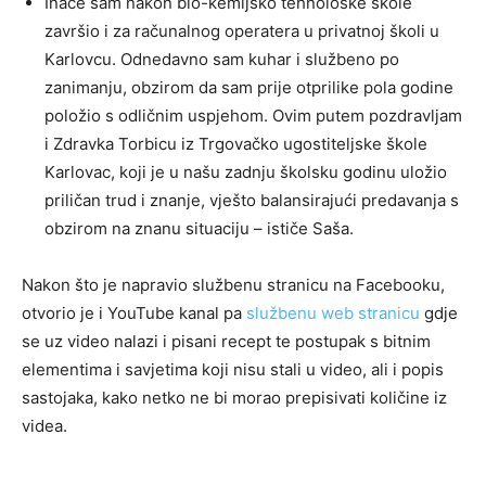
Inače sam nakon bio-kemijsko tehnološke škole
završio i za računalnog operatera u privatnoj školi u
Karlovcu. Odnedavno sam kuhar i službeno po
zanimanju, obzirom da sam prije otprilike pola godine
položio s odličnim uspjehom. Ovim putem pozdravljam
i Zdravka Torbicu iz Trgovačko ugostiteljske škole
Karlovac, koji je u našu zadnju školsku godinu uložio
priličan trud i znanje, vješto balansirajući predavanja s
obzirom na znanu situaciju – ističe Saša.
Nakon što je napravio službenu stranicu na Facebooku,
otvorio je i YouTube kanal pa
službenu web stranicu
gdje
se uz video nalazi i pisani recept te postupak s bitnim
elementima i savjetima koji nisu stali u video, ali i popis
sastojaka, kako netko ne bi morao prepisivati količine iz
videa.