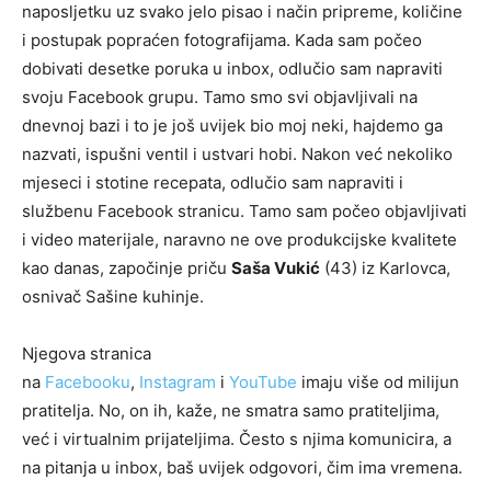
naposljetku uz svako jelo pisao i način pripreme, količine
i postupak popraćen fotografijama. Kada sam počeo
dobivati desetke poruka u inbox, odlučio sam napraviti
svoju Facebook grupu. Tamo smo svi objavljivali na
dnevnoj bazi i to je još uvijek bio moj neki, hajdemo ga
nazvati, ispušni ventil i ustvari hobi. Nakon već nekoliko
mjeseci i stotine recepata, odlučio sam napraviti i
službenu Facebook stranicu. Tamo sam počeo objavljivati
i video materijale, naravno ne ove produkcijske kvalitete
kao danas, započinje priču
Saša Vukić
(43) iz Karlovca,
osnivač Sašine kuhinje.
Njegova stranica
na
Facebooku
,
Instagram
i
YouTube
imaju više od milijun
pratitelja. No, on ih, kaže, ne smatra samo pratiteljima,
već i virtualnim prijateljima. Često s njima komunicira, a
na pitanja u inbox, baš uvijek odgovori, čim ima vremena.