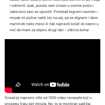
i odmoriti. Ipak, postao sam ovisan o ovome poslu i
zaboravio sam se opustiti. Ponekad legnem navečer i
mozak mi počne raditi sto na sat, pa se dignem i idem
marinirati neko meso ili čak napraviti kolač do kasno u
noć da imam za objavu drugi dan – otkriva kuhar.
Dosad je napravio više od 1000 video recepata koji u
prosjeku traju pet minuta. No, to je montiran sadržaj,