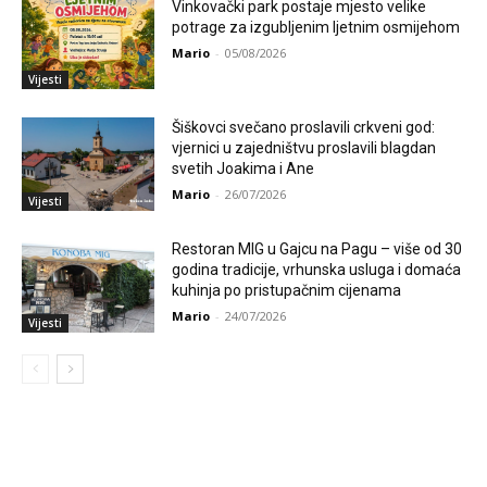
Vinkovački park postaje mjesto velike
potrage za izgubljenim ljetnim osmijehom
Mario
-
05/08/2026
Vijesti
Šiškovci svečano proslavili crkveni god:
vjernici u zajedništvu proslavili blagdan
svetih Joakima i Ane
Mario
-
26/07/2026
Vijesti
Restoran MIG u Gajcu na Pagu – više od 30
godina tradicije, vrhunska usluga i domaća
kuhinja po pristupačnim cijenama
Mario
-
24/07/2026
Vijesti