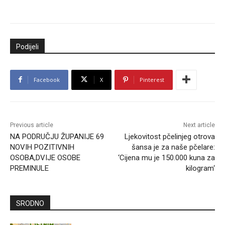
Podijeli
Facebook
X
Pinterest
Previous article
Next article
NA PODRUČJU ŽUPANIJE 69
Ljekovitost pčelinjeg otrova
NOVIH POZITIVNIH
šansa je za naše pčelare:
OSOBA,DVIJE OSOBE
‘Cijena mu je 150.000 kuna za
PREMINULE
kilogram‘
SRODNO