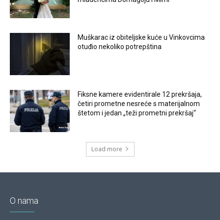
Muškarac iz obiteljske kuće u Vinkovcima
otuđio nekoliko potrepština
Fiksne kamere evidentirale 12 prekršaja,
četiri prometne nesreće s materijalnom
štetom i jedan „teži prometni prekršaj“
Load more
O nama