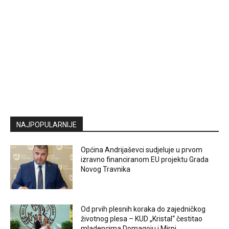
NAJPOPULARNIJE
Općina Andrijaševci sudjeluje u prvom
izravno financiranom EU projektu Grada
Novog Travnika
Od prvih plesnih koraka do zajedničkog
životnog plesa – KUD „Kristal“ čestitao
mladencima Domagoju i Mirni