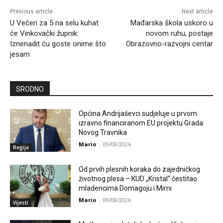
Previous article
Next article
U Večeri za 5 na selu kuhat
Mađarska škola uskoro u
će Vinkovački župnik:
novom ruhu, postaje
Iznenadit ću goste onime što
Obrazovno-razvojni centar
jesam
SRODNO
Općina Andrijaševci sudjeluje u prvom
izravno financiranom EU projektu Grada
Novog Travnika
Mario
-
09/08/2026
Regija
Od prvih plesnih koraka do zajedničkog
životnog plesa – KUD „Kristal“ čestitao
mladencima Domagoju i Mirni
Mario
-
09/08/2026
Vijesti