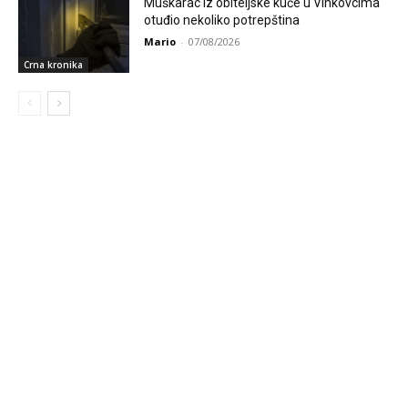
Muškarac iz obiteljske kuće u Vinkovcima
otuđio nekoliko potrepština
Mario
-
07/08/2026
Crna kronika