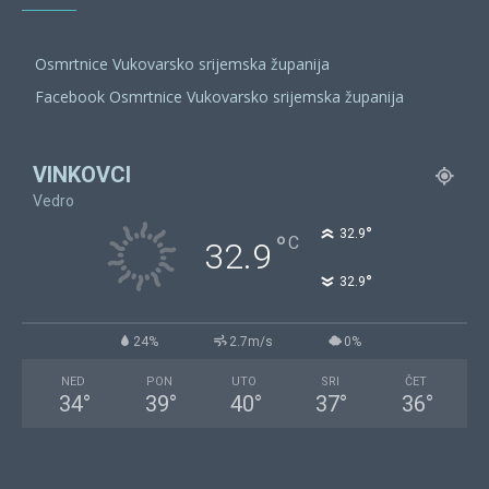
Osmrtnice Vukovarsko srijemska županija
Facebook Osmrtnice Vukovarsko srijemska županija
VINKOVCI
Vedro
°
32.9
°
C
32.9
°
32.9
24%
2.7m/s
0%
NED
PON
UTO
SRI
ČET
34
°
39
°
40
°
37
°
36
°